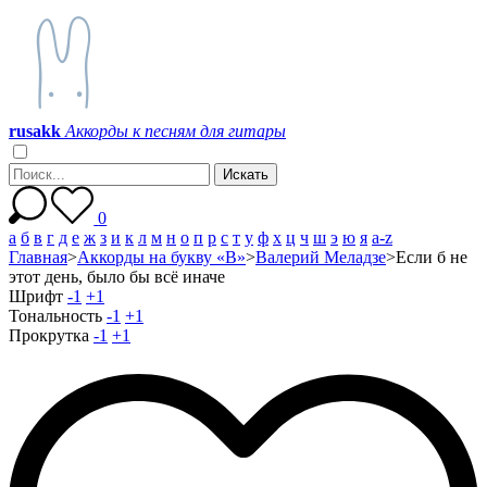
r
u
s
a
k
k
Аккорды к песням для гитары
0
а
б
в
г
д
е
ж
з
и
к
л
м
н
о
п
р
с
т
у
ф
х
ц
ч
ш
э
ю
я
a-z
Главная
>
Аккорды на букву «В»
>
Валерий Меладзе
>
Если б не
этот день, было бы всё иначе
Шрифт
-1
+1
Тональность
-1
+1
Прокрутка
-1
+1