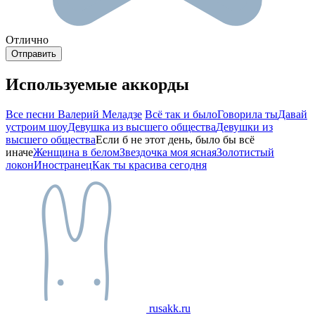
Отлично
Используемые аккорды
Все песни Валерий Меладзе
Всё так и было
Говорила ты
Давай
устроим шоу
Девушка из высшего общества
Девушки из
высшего общества
Если б не этот день, было бы всё
иначе
Женщина в белом
Звездочка моя ясная
Золотистый
локон
Иностранец
Как ты красива сегодня
rusakk.ru