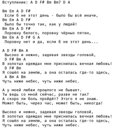
Вступление: A D F# Bm Bm7 D A

Bm Em A D F#

 Если б не этот день - было бы всё иначе,

Bm Em A D F#

 Было бы точно так, как у людей!

Bm Em A D F#

 Поровну белого, поровну чёрных пятен,

Bm Em A D F# G A

 Поровну нет и да, если б не этот день...

A D F# Bm A

 Высоко и нежно, задевая звезды головой,

 D F# Bm A

В золотых одеждах мне приснилась вечная любовь!

 D F# Bm 

Я сошёл на землю, а она осталась где-то здесь,

 A Bm A Bm

Чуть ниже небес, чуть ниже небес.

А у моей любви прошлого не бывает.

Ты ведь со мной сейчас, разве не так?

А скоро ли боль пройдёт? Этого я не знаю.

Может быть, через час, может быть, никогда!

Высоко и нежно, задевая звезды головой,

В золотых одеждах мне приснилась вечная любовь!

Я сошёл на землю, а она осталась где-то здесь,

Чуть ниже небес, чуть ниже небес.
