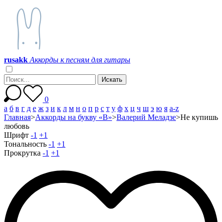
r
u
s
a
k
k
Аккорды к песням для гитары
0
а
б
в
г
д
е
ж
з
и
к
л
м
н
о
п
р
с
т
у
ф
х
ц
ч
ш
э
ю
я
a-z
Главная
>
Аккорды на букву «В»
>
Валерий Меладзе
>
Не купишь
любовь
Шрифт
-1
+1
Тональность
-1
+1
Прокрутка
-1
+1