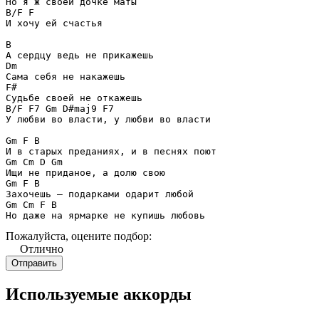
Но я ж своей дочке маты

B/F F

И хочу ей счастья

B

А сердцу ведь не прикажешь

Dm

Сама себя не накажешь

F#

Судьбе своей не откажешь

B/F F7 Gm D#maj9 F7 

У любви во власти, у любви во власти

Gm F B

И в старых преданиях, и в песнях поют

Gm Cm D Gm 

Ищи не приданое, а долю свою

Gm F B

Захочешь – подарками одарит любой

Gm Cm F B 

Но даже на ярмарке не купишь любовь
Пожалуйста, оцените подбор:
Отлично
Используемые аккорды