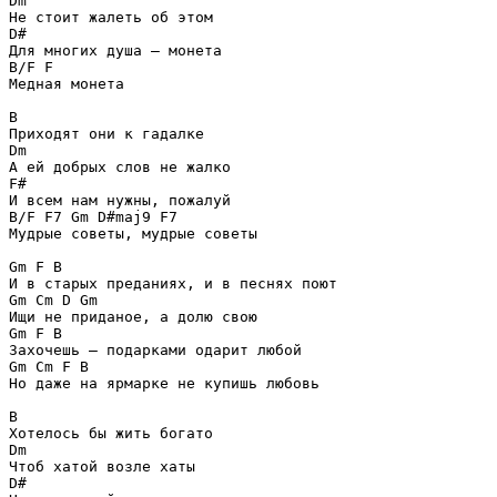
Dm

Не стоит жалеть об этом

D#

Для многих душа – монета

B/F F

Медная монета

B

Приходят они к гадалке

Dm

А ей добрых слов не жалко

F#

И всем нам нужны, пожалуй

B/F F7 Gm D#maj9 F7 

Мудрые советы, мудрые советы

Gm F B

И в старых преданиях, и в песнях поют

Gm Cm D Gm 

Ищи не приданое, а долю свою

Gm F B

Захочешь – подарками одарит любой

Gm Cm F B 

Но даже на ярмарке не купишь любовь

B

Хотелось бы жить богато

Dm

Чтоб хатой возле хаты

D#
