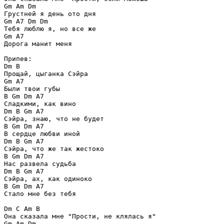
Gm Am Dm

Грустней я день ото дня

Gm A7 Dm Dm

Тебя люблю я, но все же

Gm A7

Дорога манит меня

Припев:

Dm B

Прощай, цыганка Сэйра

Gm A7

Были твои губы

B Gm Dm A7

Сладкими, как вино

Dm B Gm A7

Сэйра, знаю, что не будет

B Gm Dm A7

В сердце любви иной

Dm B Gm A7

Сэйра, что же так жестоко

B Gm Dm A7

Нас развела судьба

Dm B Gm A7

Сэйра, ах, как одиноко

B Gm Dm A7

Стало мне без тебя

Dm C Am B

Она сказала мне "Прости, не клялась я"

Gm Am Dm
