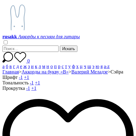
r
u
s
a
k
k
Аккорды к песням для гитары
0
а
б
в
г
д
е
ж
з
и
к
л
м
н
о
п
р
с
т
у
ф
х
ц
ч
ш
э
ю
я
a-z
Главная
>
Аккорды на букву «В»
>
Валерий Меладзе
>
Сэйра
Шрифт
-1
+1
Тональность
-1
+1
Прокрутка
-1
+1