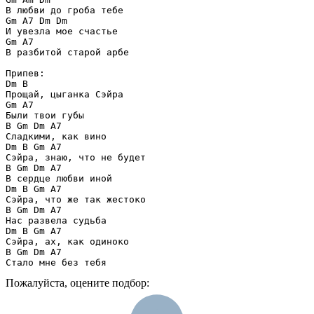
В любви до гроба тебе

Gm A7 Dm Dm

И увезла мое счастье

Gm A7

В разбитой старой арбе

Припев:

Dm B

Прощай, цыганка Сэйра

Gm A7

Были твои губы

B Gm Dm A7

Сладкими, как вино

Dm B Gm A7

Сэйра, знаю, что не будет

B Gm Dm A7

В сердце любви иной

Dm B Gm A7

Сэйра, что же так жестоко

B Gm Dm A7

Нас развела судьба

Dm B Gm A7

Сэйра, ах, как одиноко

B Gm Dm A7

Стало мне без тебя
Пожалуйста, оцените подбор: