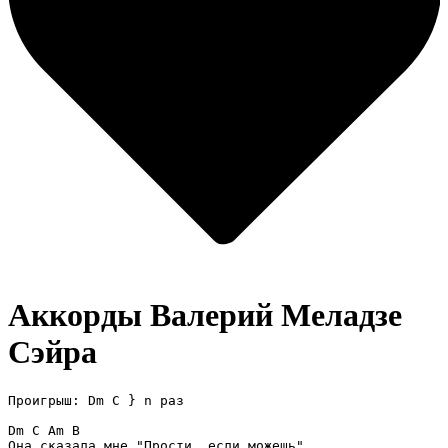
Аккорды Валерий Меладзе
Сэйра
Проигрыш: Dm C } n раз

Dm C Am B

Она сказала мне "Прости, если можешь"
