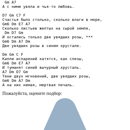
 Gm A7 

А с ними увяла и чья-то любовь.

D7 Gm C7 F 

Счастья было столько, сколько влаги в море,

Gm6 Dm E7 A7

Сколько листьев желтых на сырой земле,

 Dm D7 Gm

И остались только две увядших розы, ***

Gm6 Dm A7 Dm

Две увядших розы в синем хрустале. 

Dm Gm C F 

Капли испарений катятся, как слезы,

Gm6 Dm E7 A7 

И туманят синий вычурный хрусталь.

A7 Dm D7 Gm 

Тени двух мгновений, две увядших розы,

Gm6 Dm A7 Dm

А на них немая, мертвая печаль.
Пожалуйста, оцените подбор: