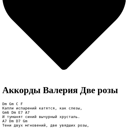
Аккорды Валерия
Две розы
Dm Gm C F 

Капли испарений катятся, как слезы, 

Gm6 Dm E7 A7 

И туманят синий вычурный хрусталь. 

A7 Dm D7 Gm 

Тени двух мгновений, две увядших розы, 
