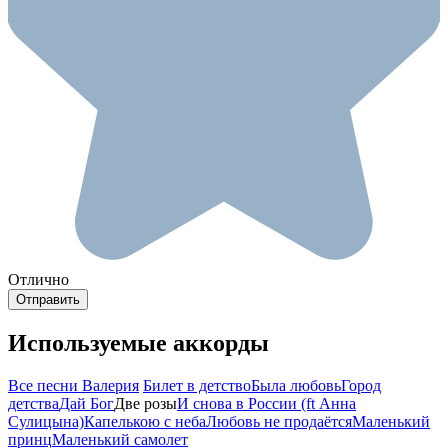
Отлично
Используемые аккорды
Все песни Валерия
Билет в детство
Была любовь
Город
детства
Дай Бог
Две розы
И снова в России (ft Анна
Сулицына)
Капелькою с неба
Любовь не продаётся
Маленький
принц
Маленький самолет