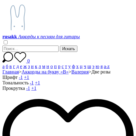
r
u
s
a
k
k
Аккорды к песням для гитары
0
а
б
в
г
д
е
ж
з
и
к
л
м
н
о
п
р
с
т
у
ф
х
ц
ч
ш
э
ю
я
a-z
Главная
>
Аккорды на букву «В»
>
Валерия
>
Две розы
Шрифт
-1
+1
Тональность
-1
+1
Прокрутка
-1
+1