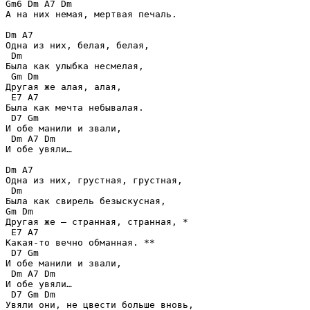
Gm6 Dm A7 Dm

А на них немая, мертвая печаль.

Dm A7 

Одна из них, белая, белая, 

 Dm

Была как улыбка несмелая, 

 Gm Dm 

Другая же алая, алая, 

 E7 A7 

Была как мечта небывалая. 

 D7 Gm 

И обе манили и звали, 

 Dm A7 Dm

И обе увяли…

Dm A7

Одна из них, грустная, грустная,

 Dm

Была как свирель безыскусная,

Gm Dm

Другая же – странная, странная, * 

 E7 A7 

Какая-то вечно обманная. ** 

 D7 Gm

И обе манили и звали,

 Dm A7 Dm 

И обе увяли…

 D7 Gm Dm

Увяли они, не цвести больше вновь,
