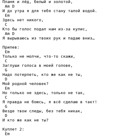
Пламя и лёд, белый и золотой,

 Am D

И до утра я для тебя стану талой водой.

 Em

Здесь нет никого,

 C

Кто бы голос подал нам из-за кулис,

 Am D

Я вырываюсь из твоих рук и падаю вниз…

Припев:

 Em

Только не молчи, что-то скажи,

 C 

Заглуши голоса в моей голове,

 G

Надо потерпеть, кто же как не ты, 

 D

Мой родной человек?

 Em

Но только не здесь, только не так,

 C

Я правда не боюсь, я всё сделаю в такт!

 G

Везде твои следы, без тебя никак,

 D

И кто же как не ты?

Куплет 2:

 Em
