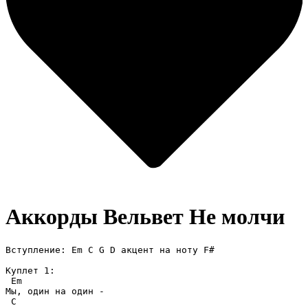
Аккорды Вельвет
Не молчи
Вступление: Em C G D акцент на ноту F#

Куплет 1:

 Em

Мы, один на один - 

 C
