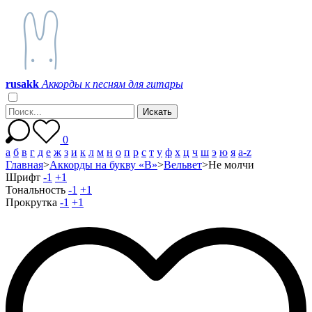
r
u
s
a
k
k
Аккорды к песням для гитары
0
а
б
в
г
д
е
ж
з
и
к
л
м
н
о
п
р
с
т
у
ф
х
ц
ч
ш
э
ю
я
a-z
Главная
>
Аккорды на букву «В»
>
Вельвет
>
Не молчи
Шрифт
-1
+1
Тональность
-1
+1
Прокрутка
-1
+1