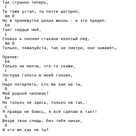
Так странно теперь,

 C

Ты тоже устал, ты почти догорел,

 Am D

Но в промежутке целая жизнь - и это предел.

 Em

Тает сердце моё, 

 C

Словно в полном стакане колотый лёд,

 Am D

Только, пожалуйста, так не смотри, оно заживёт…

Припев:

 Em

Только не молчи, что-то скажи,

 C 

Заглуши голоса в моей голове,

 G

Надо потерпеть, кто же как не ты, 

 D

Мой родной человек?

 Em

Но только не здесь, только не так,

 C

Я правда не боюсь, я всё сделаю в такт!

 G

Везде твои следы, без тебя никак,

 D

И кто же как не ты?
