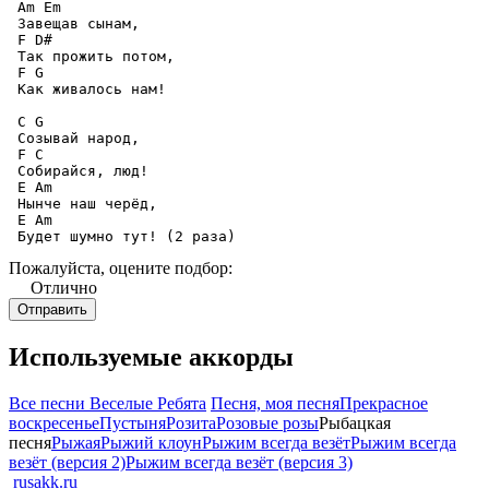
 Am Em 

 Завещав сынам, 

 F D# 

 Так прожить потом, 

 F G 

 Как живалось нам! 

 C G 

 Созывай народ, 

 F C 

 Собирайся, люд! 

 E Am 

 Нынче наш черёд, 

 E Am 

 Будет шумно тут! (2 раза)
Пожалуйста, оцените подбор:
Отлично
Используемые аккорды
Все песни Веселые Ребята
Песня, моя песня
Прекрасное
воскресенье
Пустыня
Розита
Розовые розы
Рыбацкая
песня
Рыжая
Рыжий клоун
Рыжим всегда везёт
Рыжим всегда
везёт (версия 2)
Рыжим всегда везёт (версия 3)
rusakk.ru