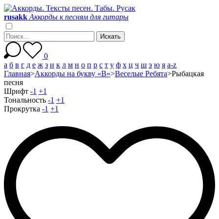
r
u
s
a
k
k
Аккорды к песням для гитары
0
а
б
в
г
д
е
ж
з
и
к
л
м
н
о
п
р
с
т
у
ф
х
ц
ч
ш
э
ю
я
a-z
Главная
>
Аккорды на букву «В»
>
Веселые Ребята
>
Рыбацкая
песня
Шрифт
-1
+1
Тональность
-1
+1
Прокрутка
-1
+1