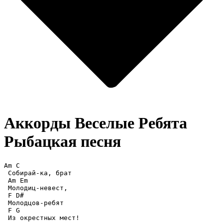
Аккорды Веселые Ребята
Рыбацкая песня
Am C 

 Собирай-ка, брат 

 Am Em 

 Молодиц-невест, 

 F D# 

 Молодцов-ребят 

 F G 

 Из окрестных мест! 
