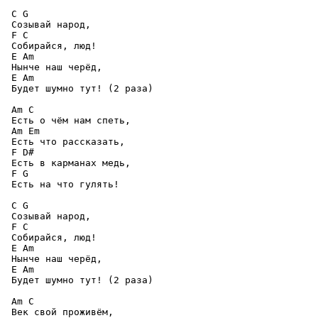
 C G 

 Созывай народ, 

 F C 

 Собирайся, люд! 

 E Am 

 Нынче наш черёд, 

 E Am 

 Будет шумно тут! (2 раза) 

 Am C 

 Есть о чём нам спеть, 

 Am Em 

 Есть что рассказать, 

 F D# 

 Есть в карманах медь, 

 F G 

 Есть на что гулять! 

 C G 

 Созывай народ, 

 F C 

 Собирайся, люд! 

 E Am 

 Нынче наш черёд, 

 E Am 

 Будет шумно тут! (2 раза) 

 Am C 

 Век свой проживём, 
