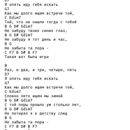
 D7 

 Я опять иду тебя искать 

 G7 

 Как мы долго ищем встречи той, 

 C Edim7 

 Той, что не нашли тогда с тобой 

 B G D# Gdim7 

 Не забуду твоих синих глаз, 

 B G D# Gdim7

 Не забуду я тот день и час, 

 B G 

 Не забыта та пора - 

 C F7 B D# B F7

 Такая вот была игра 

 B 

 Раз, и два, и три, четыре, пять 

 D7 

 Я опять иду тебя искать 

 G7 

 Как мы долго ищем встречи той, 

 C Edim7 

 Словно лето ищем мы зимой 

 B G D# Gdim7 

 С той поры прошло уж столько лет, 

 B G D# Gdim7

 Но потерял я к детству след 

 B G 

 Не забыта та пора - 

 C F7 B D# B F7
