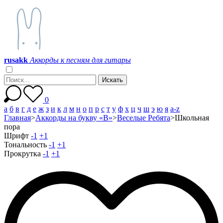
r
u
s
a
k
k
Аккорды к песням для гитары
0
а
б
в
г
д
е
ж
з
и
к
л
м
н
о
п
р
с
т
у
ф
х
ц
ч
ш
э
ю
я
a-z
Главная
>
Аккорды на букву «В»
>
Веселые Ребята
>
Школьная
пора
Шрифт
-1
+1
Тональность
-1
+1
Прокрутка
-1
+1