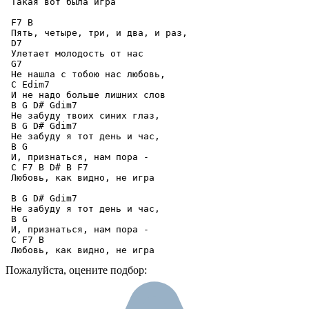
 Такая вот была игра 

 F7 B 

 Пять, четыре, три, и два, и раз, 

 D7 

 Улетает молодость от нас 

 G7 

 Не нашла с тобою нас любовь, 

 C Edim7 

 И не надо больше лишних слов 

 B G D# Gdim7 

 Не забуду твоих синих глаз, 

 B G D# Gdim7

 Не забуду я тот день и час, 

 B G 

 И, признаться, нам пора - 

 C F7 B D# B F7

 Любовь, как видно, не игра 

 B G D# Gdim7

 Не забуду я тот день и час, 

 B G 

 И, признаться, нам пора - 

 C F7 B 

 Любовь, как видно, не игра
Пожалуйста, оцените подбор: