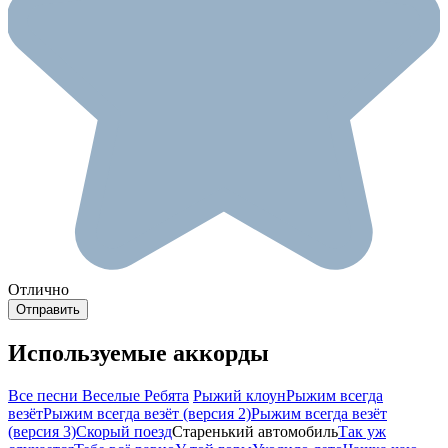
Отлично
Используемые аккорды
Все песни Веселые Ребята
Рыжий клоун
Рыжим всегда
везёт
Рыжим всегда везёт (версия 2)
Рыжим всегда везёт
(версия 3)
Скорый поезд
Старенький автомобиль
Так уж