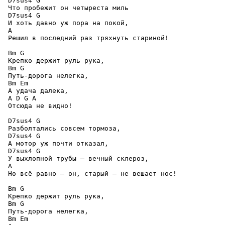
 D7sus4 G 

 Что пробежит он четыреста миль 

 D7sus4 G 

 И хоть давно уж пора на покой, 

 A

 Решил в последний раз тряхнуть стариной! 

 Bm G

 Крепко держит руль рука, 

 Bm G 

 Путь-дорога нелегка, 

 Bm Em

 А удача далека, 

 A D G A

 Отсюда не видно! 

 D7sus4 G 

 Разболтались совсем тормоза, 

 D7sus4 G 

 А мотор уж почти отказал, 

 D7sus4 G 

 У выхлопной трубы – вечный склероз, 

 A

 Но всё равно – он, старый – не вешает нос! 

 Bm G

 Крепко держит руль рука, 

 Bm G 

 Путь-дорога нелегка, 

 Bm Em
