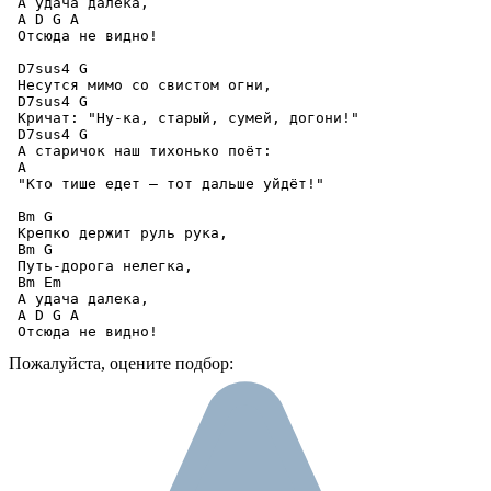
 А удача далека, 

 A D G A

 Отсюда не видно! 

 D7sus4 G 

 Несутся мимо со свистом огни, 

 D7sus4 G 

 Кричат: "Ну-ка, старый, сумей, догони!" 

 D7sus4 G 

 А старичок наш тихонько поёт: 

 A

 "Кто тише едет – тот дальше уйдёт!" 

 Bm G

 Крепко держит руль рука, 

 Bm G 

 Путь-дорога нелегка, 

 Bm Em

 А удача далека, 

 A D G A

 Отсюда не видно!
Пожалуйста, оцените подбор: