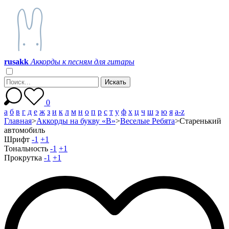
r
u
s
a
k
k
Аккорды к песням для гитары
0
а
б
в
г
д
е
ж
з
и
к
л
м
н
о
п
р
с
т
у
ф
х
ц
ч
ш
э
ю
я
a-z
Главная
>
Аккорды на букву «В»
>
Веселые Ребята
>
Старенький
автомобиль
Шрифт
-1
+1
Тональность
-1
+1
Прокрутка
-1
+1