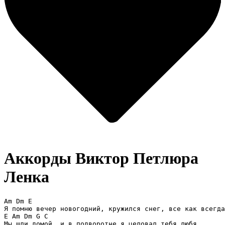
Аккорды Виктор Петлюра
Ленка
Am Dm E

Я помню вечер новогодний, кружился снег, все как всегда
E Am Dm G C

Мы шли домой, и в подворотне я целовал тебя любя
