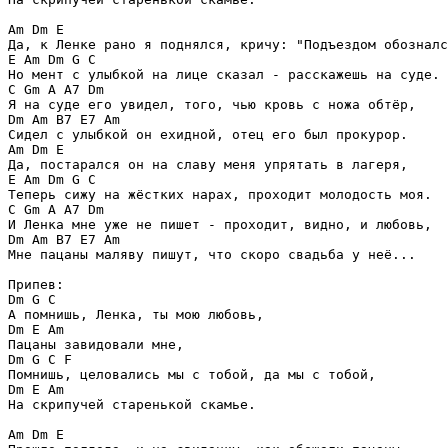
Am Dm E

Да, к Ленке рано я поднялся, кричу: "Подъездом обозналс
E Am Dm G C

Но мент с улыбкой на лице сказал - расскажешь на суде.

C Gm A A7 Dm

Я на суде его увидел, того, чью кровь с ножа обтёр,

Dm Am B7 E7 Am

Сидел с улыбкой он ехидной, отец его был прокурор.

Am Dm E

Да, постарался он на славу меня упрятать в лагеря,

E Am Dm G C

Теперь сижу на жёстких нарах, проходит молодость моя.

C Gm A A7 Dm

И Ленка мне уже не пишет - проходит, видно, и любовь,

Dm Am B7 E7 Am

Мне пацаны маляву пишут, что скоро свадьба у неё...

Припев:

Dm G C

А помнишь, Ленка, ты мою любовь,

Dm E Am

Пацаны завидовали мне,

Dm G C F

Помнишь, целовались мы с тобой, да мы с тобой,

Dm E Am

На скрипучей старенькой скамье.

Am Dm E
