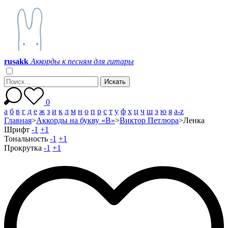
r
u
s
a
k
k
Аккорды к песням для гитары
0
а
б
в
г
д
е
ж
з
и
к
л
м
н
о
п
р
с
т
у
ф
х
ц
ч
ш
э
ю
я
a-z
Главная
>
Аккорды на букву «В»
>
Виктор Петлюра
>
Ленка
Шрифт
-1
+1
Тональность
-1
+1
Прокрутка
-1
+1