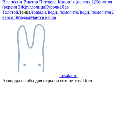
Все песни Виктор Петлюра
Конопля (версия 2)
Конопля
(версия 3)
Круглолица
Курочка
Лев
Толстой
Ленка
Лошади
Люди, помогите
Люди, помогите(2
версия)
Мадам
Мается весна
rusakk.ru
Аккорды и табы для игры на гитаре. rusakk.ru