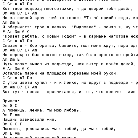
C Gm A A7 Dm

Вот твой подъезд многоэтажки, я до дверей тебя довёл,

Dm Am B7 E7 Am

Но за спиной вдруг чей-то голос: "Ты чё пришёл сюда, ко
Am Dm E

Я обернулся: трое в кепках. "Быдловка" - понял я, ну чт
E Am Dm G C

"Привет ребята, с Новым Годом" - в кармане наготове нож
C Gm A A7 Dm

Сказал я - Всё братва, бывайте, мол меня ждут, пора идт
Dm Am B7 E7 Am

Но перекрыт был плотно выход, так было просто не пройти
Am Dm E

Чуть позже вышел из подъезда, нож вытер и пошёл домой,

E Am Dm G C

Остались парни на площадке порезаны моей рукой,

C Gm A A7 Dm

С утра цветы купил - и к Ленке, но вдруг в подъезде - р
Dm Am B7 E7 Am

Вот тут я понял - просчитался, и тот, что крепче - жив 
Припев:

Dm G C

А помнишь, Ленка, ты мою любовь,

Dm E Am

Пацаны завидовали мне,

Dm G C F

Помнишь, целовались мы с тобой, да мы с тобой,

Dm E Am

На скрипучей старенькой скамье.
