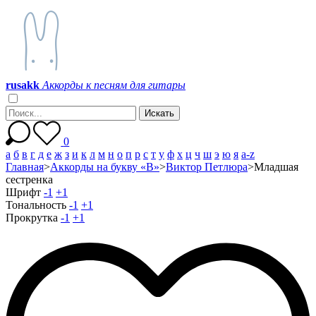
r
u
s
a
k
k
Аккорды к песням для гитары
0
а
б
в
г
д
е
ж
з
и
к
л
м
н
о
п
р
с
т
у
ф
х
ц
ч
ш
э
ю
я
a-z
Главная
>
Аккорды на букву «В»
>
Виктор Петлюра
>
Младшая
сестренка
Шрифт
-1
+1
Тональность
-1
+1
Прокрутка
-1
+1