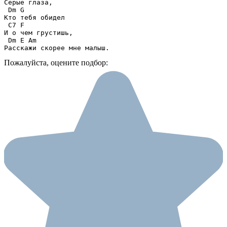
Серые глаза, 

 Dm G 

Кто тебя обидел 

 C7 F

И о чем грустишь, 

 Dm E Am 

Расскажи скорее мне малыш.
Пожалуйста, оцените подбор: