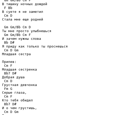
 Gm Gm/Bb Cm F

В тишину ночных дождей 

 F Bb

В суете я не заметил 

 Cm D

Стала мне еще родней 

 Gm Gm/Bb Cm D

Ты мне просто улыбнешься 

 Gm Gm/Bb Cm F

И зачем нужны слова 

 Bb D#

Я приду как только ты проснешься 

 Cm D Gm

Младшая сестра 

Припев: 

 Cm F 

Младшая сестренка 

 Bb7 D#

Добрая душа 

 Cm D 

Грустная девчонка 

 Fm G 

Серые глаза, 

 Cm F 

Кто тебя обидел 

 Bb7 D#

И о чем грустишь, 

 Cm D Gm 
