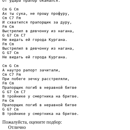
От удара прапор оканался. 

Cm G Cm 

Ах ты сука, не прошу профуру,

Cm C7 Fm 

И схватился прапорщик за дуру, 

Fm Cm 

Выстрелил в девчонку из нагана, 

G G7 Cm C7 

Не видать ей города Кургана. 

Fm Cm 

Выстрелил в девчонку из нагана, 

G G7 Cm 

Не видать ей города Кургана. 

Cm G Cm 

А наутро рапорт зачитали, 

Cm C7 Fm 

При побеге зечку расстреляли, 

Fm Cm 

Прапорщик погиб в неравной битве 

G G7 Cm C7 

В тройнике у смертника на бритве. 

Fm Cm 

Прапорщик погиб в неравной битве 

G G7 Cm 

В тройнике у смертника на бритве.
Пожалуйста, оцените подбор:
Отлично