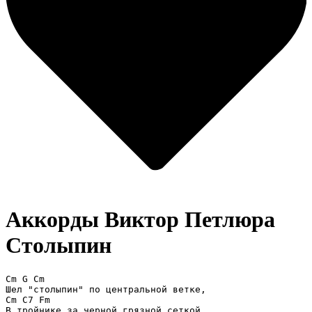
Аккорды Виктор Петлюра
Столыпин
Cm G Cm 

Шел "столыпин" по центральной ветке, 

Cm C7 Fm 

В тройнике за черной грязной сеткой 
