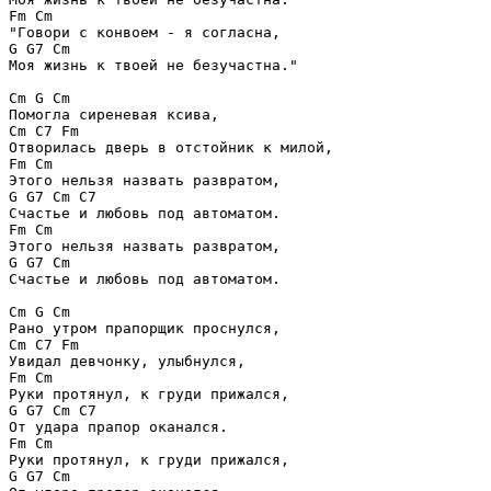
Fm Cm 

"Говори с конвоем - я согласна, 

G G7 Cm 

Моя жизнь к твоей не безучастна." 

Cm G Cm 

Помогла сиреневая ксива, 

Cm C7 Fm 

Отворилась дверь в отстойник к милой, 

Fm Cm 

Этого нельзя назвать развратом, 

G G7 Cm C7 

Счастье и любовь под автоматом. 

Fm Cm 

Этого нельзя назвать развратом, 

G G7 Cm 

Счастье и любовь под автоматом. 

Cm G Cm 

Рано утром прапорщик проснулся, 

Cm C7 Fm 

Увидал девчонку, улыбнулся, 

Fm Cm 

Руки протянул, к груди прижался, 

G G7 Cm C7 

От удара прапор оканался. 

Fm Cm 

Руки протянул, к груди прижался, 

G G7 Cm 
