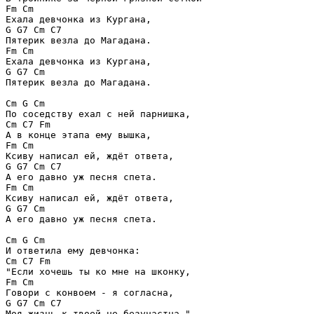
Fm Cm 

Ехала девчонка из Кургана, 

G G7 Cm C7 

Пятерик везла до Магадана. 

Fm Cm 

Ехала девчонка из Кургана, 

G G7 Cm 

Пятерик везла до Магадана. 

Cm G Cm 

По соседству ехал с ней парнишка, 

Cm C7 Fm 

А в конце этапа ему вышка, 

Fm Cm 

Ксиву написал ей, ждёт ответа, 

G G7 Cm C7 

А его давно уж песня спета. 

Fm Cm 

Ксиву написал ей, ждёт ответа, 

G G7 Cm 

А его давно уж песня спета. 

Cm G Cm 

И ответила ему девчонка: 

Cm C7 Fm 

"Если хочешь ты ко мне на шконку, 

Fm Cm 

Говори с конвоем - я согласна, 

G G7 Cm C7 

Моя жизнь к твоей не безучастна." 
