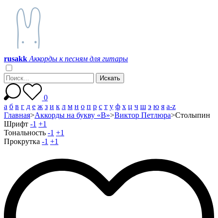
r
u
s
a
k
k
Аккорды к песням для гитары
0
а
б
в
г
д
е
ж
з
и
к
л
м
н
о
п
р
с
т
у
ф
х
ц
ч
ш
э
ю
я
a-z
Главная
>
Аккорды на букву «В»
>
Виктор Петлюра
>
Столыпин
Шрифт
-1
+1
Тональность
-1
+1
Прокрутка
-1
+1