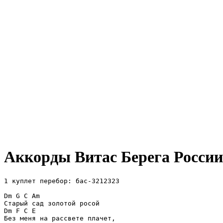
Аккорды Витас
Берега России
1 куплет перебор: бас-3212323

Dm G C Am

Старый сад золотой росой

Dm F C E

Без меня на рассвете плачет,
