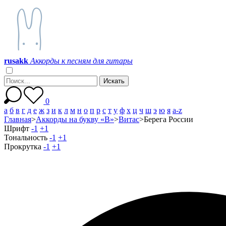
r
u
s
a
k
k
Аккорды к песням для гитары
0
а
б
в
г
д
е
ж
з
и
к
л
м
н
о
п
р
с
т
у
ф
х
ц
ч
ш
э
ю
я
a-z
Главная
>
Аккорды на букву «В»
>
Витас
>
Берега России
Шрифт
-1
+1
Тональность
-1
+1
Прокрутка
-1
+1