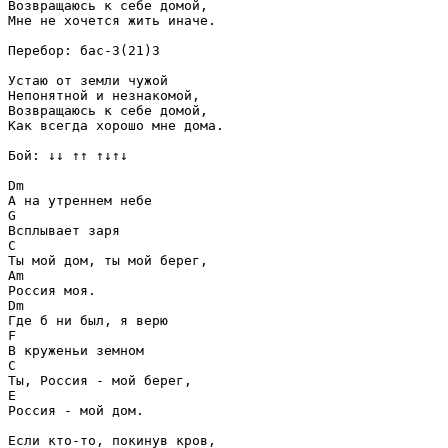
Возвращаюсь к себе домой,

Мне не хочется жить иначе.

Перебор: бас-3(21)3

Устаю от земли чужой

Непонятной и незнакомой,

Возвращаюсь к себе домой,

Как всегда хорошо мне дома.

Бой: ↓↓ ↑↑ ↑↓↑↓

Dm

А на утреннем небе

G

Всплывает заря

C

Ты мой дом, ты мой берег,

Am

Россия моя.

Dm

Где б ни был, я верю

F

В круженьи земном

C

Ты, Россия - мой берег,

E

Россия - мой дом.

Если кто-то, покинув кров,
