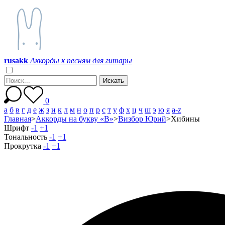
r
u
s
a
k
k
Аккорды к песням для гитары
0
а
б
в
г
д
е
ж
з
и
к
л
м
н
о
п
р
с
т
у
ф
х
ц
ч
ш
э
ю
я
a-z
Главная
>
Аккорды на букву «В»
>
Визбор Юрий
>
Хибины
Шрифт
-1
+1
Тональность
-1
+1
Прокрутка
-1
+1