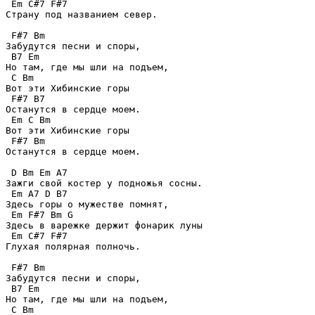
 Em C#7 F#7

Страну под названием север.

 F#7 Bm

Забудутся песни и споры,

 B7 Em

Но там, где мы шли на подъем,

 C Bm

Вот эти Хибинские горы

 F#7 B7

Останутся в сердце моем.

 Em C Bm

Вот эти Хибинские горы

 F#7 Bm

Останутся в сердце моем.

 D Bm Em A7

Зажги свой костер у подножья сосны.

 Em A7 D B7

Здесь горы о мужестве помнят,

 Em F#7 Bm G

Здесь в варежке держит фонарик луны

 Em C#7 F#7

Глухая полярная полночь.

 F#7 Bm

Забудутся песни и споры,

 B7 Em

Но там, где мы шли на подъем,

 C Bm
