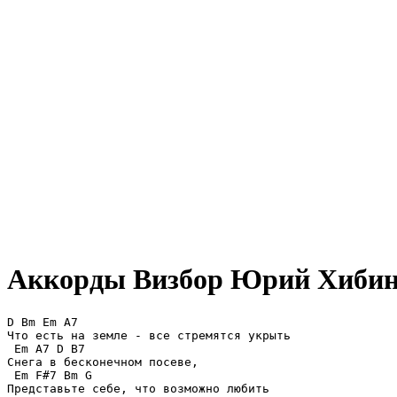
Аккорды Визбор Юрий
Хиби
D Bm Em A7

Что есть на земле - все стремятся укрыть

 Em A7 D B7

Снега в бесконечном посеве,

 Em F#7 Bm G

Представьте себе, что возможно любить
