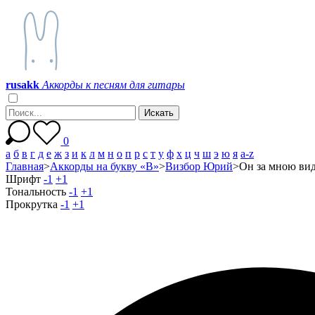
r
u
s
a
k
k
Аккорды к песням для гитары
0
а
б
в
г
д
е
ж
з
и
к
л
м
н
о
п
р
с
т
у
ф
х
ц
ч
ш
э
ю
я
a-z
Главная
>
Аккорды на букву «В»
>
Визбор Юрий
>
Он за мною ви
Шрифт
-1
+1
Тональность
-1
+1
Прокрутка
-1
+1