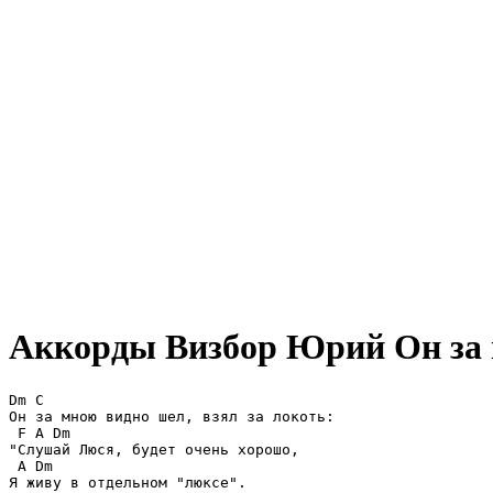
Аккорды Визбор Юрий
Он за
Dm C

Он за мною видно шел, взял за локоть:

 F A Dm

"Слушай Люся, будет очень хорошо,

 A Dm

Я живу в отдельном "люксе".
