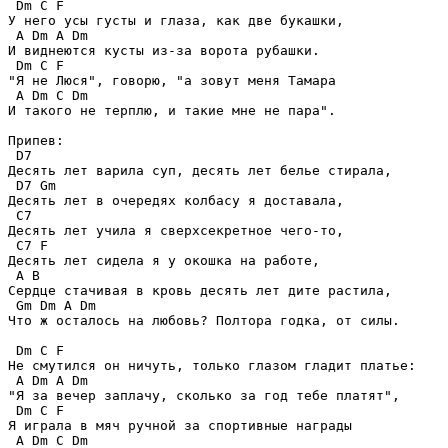
 Dm C F

У него усы густы и глаза, как две букашки,

 А Dm A Dm

И виднеются кусты из-за ворота рубашки.

 Dm C F

"Я не Люся", говорю, "а зовут меня Тамара

 A Dm C Dm

И такого не терплю, и такие мне не пара".

Припев:

 D7

Десять лет варила суп, десять лет белье стирала,

 D7 Gm

Десять лет в очередях колбасу я доставала,

 C7

Десять лет учила я сверхсекретное чего-то,

 C7 F

Десять лет сидела я у окошка на работе,

 A B

Сердце стачивая в кровь десять лет дите растила,

 Gm Dm А Dm

Что ж осталось на любовь? Полтора годка, от силы.

 Dm C F

Не смутился он ничуть, только глазом гладит платье:

 А Dm A Dm

"Я за вечер заплачу, сколько за год тебе платят",

 Dm C F

Я играла в мяч ручной за спортивные награды

 А Dm C Dm
