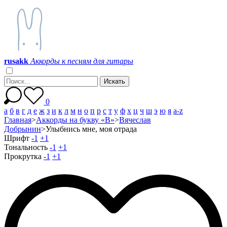
r
u
s
a
k
k
Аккорды к песням для гитары
0
а
б
в
г
д
е
ж
з
и
к
л
м
н
о
п
р
с
т
у
ф
х
ц
ч
ш
э
ю
я
a-z
Главная
>
Аккорды на букву «В»
>
Вячеслав
Добрынин
>
Улыбнись мне, моя отрада
Шрифт
-1
+1
Тональность
-1
+1
Прокрутка
-1
+1