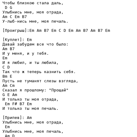
Чтобы близкою стала даль,

 D G

Улыбнись мне, моя отрада,

Am C Em B7

У-лыб-нись мне, моя печаль.

[Проигрыш]:Em Am B7 Em C D Em Am B7 Am B7 Em

[Куплет]: Em

Давай забудем все что было:

Am B7

И у меня, и у тебя.

Em

И я любил, и ты любила,

C D

Так что ж теперь казнить себя.

Bm E

Пусть не туманят слезы взгляда,

Am Cm

Сказал я прошлому: "Прощай"

G E Am

И только ты моя отрада,

 Em F# B7 Em

И только ты моя печаль.

[Припев]: Am

Улыбнись мне, моя отрада,

 Em

Улыбнись мне, моя печаль,

 Am D
