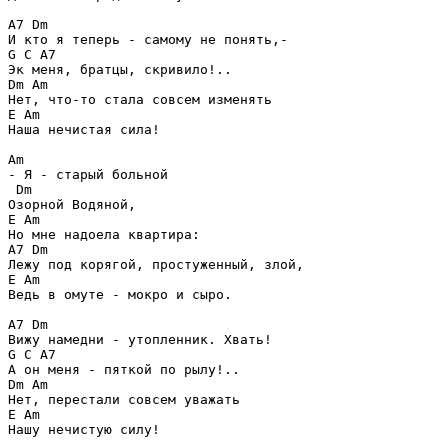
A7 Dm

И кто я теперь - самому не понять,-

G C A7

Эк меня, братцы, скривило!..

Dm Am

Нет, что-то стала совсем изменять

E Am

Наша нечистая сила!

Am

- Я - старый больной

 Dm

Озорной Водяной,

E Am

Но мне надоела квартира:

A7 Dm

Лежу под корягой, простуженный, злой,

E Am

Ведь в омуте - мокро и сыро.

A7 Dm

Вижу намедни - утопленник. Хвать!

G C A7

А он меня - пяткой по рылу!..

Dm Am

Нет, перестали совсем уважать

E Am

Нашу нечистую силу!
