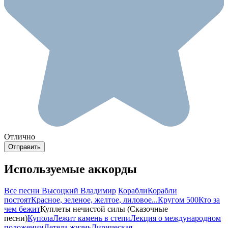
Отлично
Используемые аккорды
Все песни Высоцкий Владимир
Корабли
Корабли
постоят
Красное, зеленое, желтое, лиловое...
Кругом 500
Кто за
чем бежит
Куплеты нечистой силы (Сказочные
песни)
Купола
Лежит камень в степи
Лекция о международном
положении
Летела жизнь
Лирическая