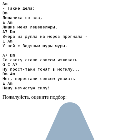
Am 

- Такие дела:

Dm

Лешачиха со зла,

E Am

Лишив меня лешевелюры,

A7 Dm

Вчера из дупла на мороз прогнала -

E Am

У ней с Водяным шуры-муры.

A7 Dm

Со свету стали совсем изживать -

G C A7

Ну прост-таки гонят в могилу...

Dm Am

Нет, перестали совсем уважать

E Am

Нашу нечистую силу!
Пожалуйста, оцените подбор: