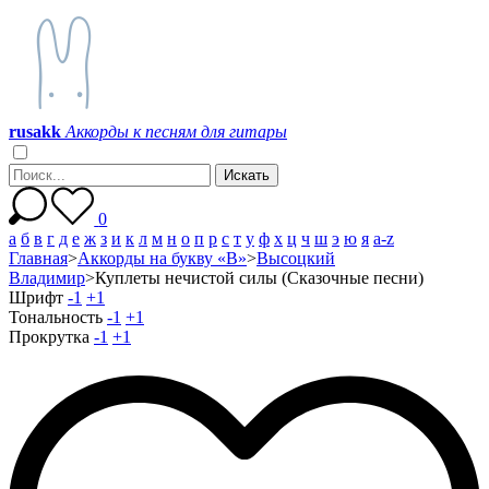
r
u
s
a
k
k
Аккорды к песням для гитары
0
а
б
в
г
д
е
ж
з
и
к
л
м
н
о
п
р
с
т
у
ф
х
ц
ч
ш
э
ю
я
a-z
Главная
>
Аккорды на букву «В»
>
Высоцкий
Владимир
>
Куплеты нечистой силы (Сказочные песни)
Шрифт
-1
+1
Тональность
-1
+1
Прокрутка
-1
+1