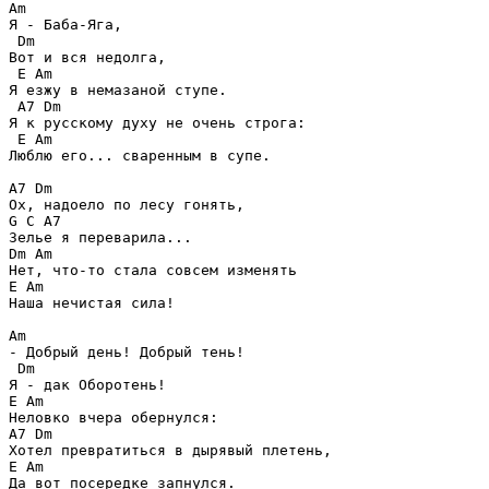
Am

Я - Баба-Яга,

 Dm

Вот и вся недолга,

 E Am

Я езжу в немазаной ступе.

 A7 Dm

Я к русскому духу не очень строга:

 E Am

Люблю его... сваренным в супе.

A7 Dm

Ох, надоело по лесу гонять,

G C A7

Зелье я переварила...

Dm Am

Нет, что-то стала совсем изменять

E Am

Наша нечистая сила!

Am 

- Добрый день! Добрый тень!

 Dm 

Я - дак Оборотень!

E Am

Неловко вчера обернулся:

A7 Dm

Хотел превратиться в дырявый плетень,

E Am

Да вот посередке запнулся.
