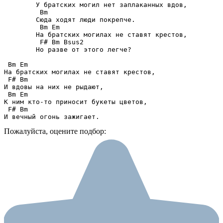
	У братских могил нет заплаканных вдов,

	 Bm

	Сюда ходят люди покрепче.

	 Bm Em

	На братских могилах не ставят крестов,

	 F# Bm Bsus2

	Но разве от этого легче?

 Bm Em 

На братских могилах не ставят крестов,

 F# Bm

И вдовы на них не рыдают,

 Bm Em 

К ним кто-то приносит букеты цветов,

 F# Bm

И вечный огонь зажигает.
Пожалуйста, оцените подбор: