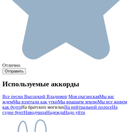
Отлично
Используемые аккорды
Все песни Высоцкий Владимир
Моя цыганская
Мы вас
ждем
Мы взлетали как утки
Мы вращаем землю
Мы все живем
как будто
На братских могилах
На нейтральной полосе
На
судне бунт
Наводчица
Надежда
Надо уйти