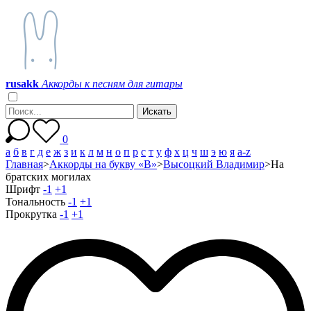
r
u
s
a
k
k
Аккорды к песням для гитары
0
а
б
в
г
д
е
ж
з
и
к
л
м
н
о
п
р
с
т
у
ф
х
ц
ч
ш
э
ю
я
a-z
Главная
>
Аккорды на букву «В»
>
Высоцкий Владимир
>
На
братских могилах
Шрифт
-1
+1
Тональность
-1
+1
Прокрутка
-1
+1