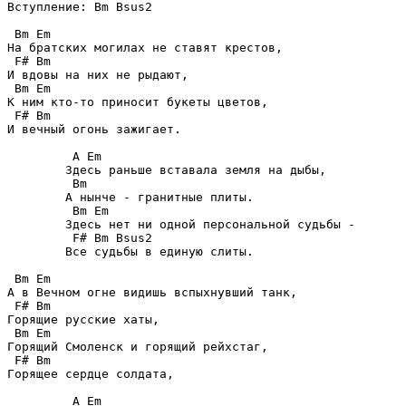
Вступление: Bm Bsus2 

 Bm Em 

На братских могилах не ставят крестов,

 F# Bm

И вдовы на них не рыдают,

 Bm Em 

К ним кто-то приносит букеты цветов,

 F# Bm

И вечный огонь зажигает.

	 A Em

	Здесь раньше вставала земля на дыбы,

	 Bm

	А нынче - гранитные плиты.

	 Bm Em

	Здесь нет ни одной персональной судьбы -

	 F# Bm Bsus2

	Все судьбы в единую слиты.

 Bm Em 

А в Вечном огне видишь вспыхнувший танк,

 F# Bm

Горящие русские хаты,

 Bm Em 

Горящий Смоленск и горящий рейхстаг,

 F# Bm

Горящее сердце солдата,

	 A Em
