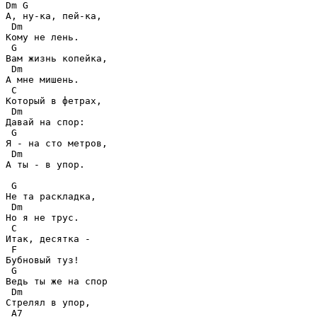
Dm G 

А, ну-ка, пей-ка,

 Dm

Кому не лень.

 G

Вам жизнь копейка,

 Dm

А мне мишень.

 C

Который в фетрах,

 Dm

Давай на спор:

 G

Я - на сто метров,

 Dm

А ты - в упор.

 G

Не та раскладка,

 Dm

Но я не трус.

 C

Итак, десятка -

 F

Бубновый туз!

 G

Ведь ты же на спор

 Dm

Стрелял в упор,

 A7
