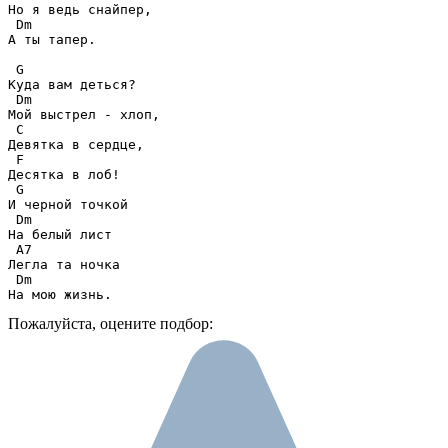
Но я ведь снайпер,

 Dm

А ты тапер.

 G

Куда вам деться? 

 Dm

Мой выстрел - хлоп,

 C

Девятка в сердце, 

 F

Десятка в лоб!

 G

И черной точкой 

 Dm

На белый лист

 A7

Легла та ночка 

 Dm

На мою жизнь.
Пожалуйста, оцените подбор: