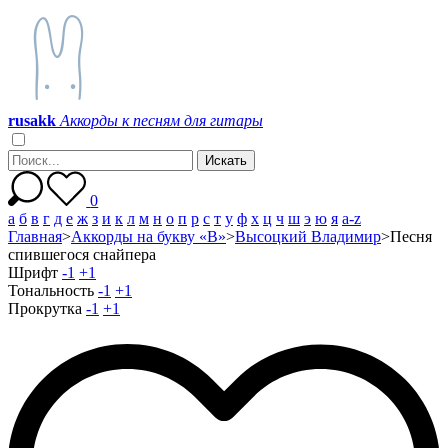
r
u
s
a
k
k
Аккорды к песням для гитары
0
а
б
в
г
д
е
ж
з
и
к
л
м
н
о
п
р
с
т
у
ф
х
ц
ч
ш
э
ю
я
a-z
Главная
>
Аккорды на букву «В»
>
Высоцкий Владимир
>
Песня
спившегося снайпера
Шрифт
-1
+1
Тональность
-1
+1
Прокрутка
-1
+1