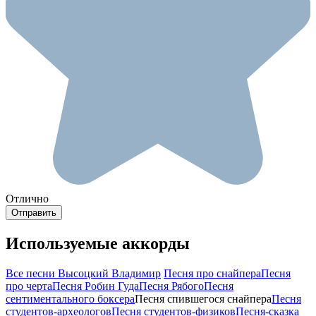
Отлично
Используемые аккорды
Все песни Высоцкий Владимир
Песня про снайпера
Песня
про черта
Песня Робин Гуда
Песня Рябого
Песня
сентиментального боксера
Песня спившегося снайпера
Песня
студентов-археологов
Песня студентов-физиков
Песня-сказка