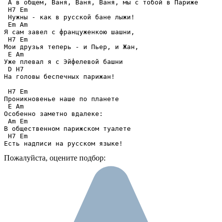
 А в общем, Ваня, Ваня, Ваня, мы с тобой в Париже

 H7 Em

 Нужны - как в русской бане лыжи!

 Em Am

Я сам завел с француженкою шашни,

 H7 Em

Мои друзья теперь - и Пьер, и Жан,

 E Am

Уже плевал я с Эйфелевой башни

 D H7

На головы беспечных парижан!

 H7 Em

Проникновенье наше по планете

 E Am

Особенно заметно вдалеке:

 Am Em

В общественном парижском туалете

 H7 Em

Есть надписи на русском языке!
Пожалуйста, оцените подбор: