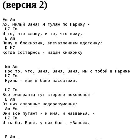
(версия 2)
Em Am 

Ах, милый Ваня! Я гуляю по Парижу -

 H7 Em

И то, что слышу, и то, что вижу,-

 E Am 

Пишу в блокнотик, впечатлениям вдогонку:

 D H7

Когда состарюсь - издам книжонку

 Em Am 

 Про то, что, Ваня, Ваня, Ваня, мы с тобой в Париже

 H7 Em

 Нужны - как в бане пассатижи.

 H7 Em

Все эмигранты тут второго поколенья -

 E Am 

От них сплошные недоразуменья:

 Am Em

Они всё путают - и имя, и названья, -

 H7 Em

И ты бы, Ваня, у них был - «Ванья».

 E Am 
