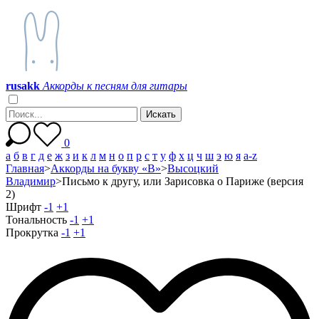
r
u
s
a
k
k
Аккорды к песням для гитары
0
а
б
в
г
д
е
ж
з
и
к
л
м
н
о
п
р
с
т
у
ф
х
ц
ч
ш
э
ю
я
a-z
Главная
>
Аккорды на букву «В»
>
Высоцкий
Владимир
>
Письмо к другу, или Зарисовка о Париже (версия
2)
Шрифт
-1
+1
Тональность
-1
+1
Прокрутка
-1
+1