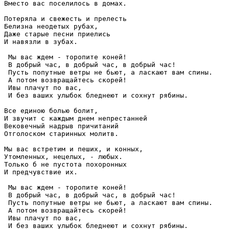
Вместо вас поселилось в домах.

Потеряла и свежесть и прелесть

Белизна неодетых рубах,

Даже старые песни приелись

И навязли в зубах.

 Мы вас ждем - торопите коней!

 В добрый час, в добрый час, в добрый час!

 Пусть попутные ветры не бьют, а ласкают вам спины.

 А потом возвращайтесь скорей!

 Ивы плачут по вас,

 И без ваших улыбок бледнеют и сохнут рябины.

Все единою болью болит,

И звучит с каждым днем непрестанней

Вековечный надрыв причитаний

Отголоском старинных молитв.

Мы вас встретим и пеших, и конных,

Утомленных, нецелых, - любых.

Только б не пустота похоронных

И предчувствие их.

 Мы вас ждем - торопите коней!

 В добрый час, в добрый час, в добрый час!

 Пусть попутные ветры не бьют, а ласкают вам спины.

 А потом возвращайтесь скорей!

 Ивы плачут по вас,

 И без ваших улыбок бледнеют и сохнут рябины.