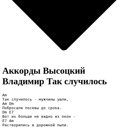
Аккорды Высоцкий
Владимир
Так случилось
Am

Так случилось - мужчины ушли,

Am Dm

Побросали посевы до срока.

Dm E7

Вот их больше не видно из окон -

E7 Am

Растворились в дорожной пыли.
