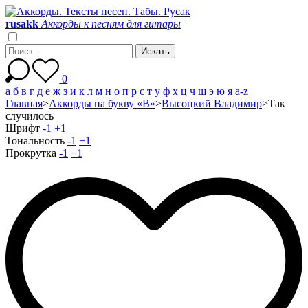
r
u
s
a
k
k
Аккорды к песням для гитары
0
а
б
в
г
д
е
ж
з
и
к
л
м
н
о
п
р
с
т
у
ф
х
ц
ч
ш
э
ю
я
a-z
Главная
>
Аккорды на букву «В»
>
Высоцкий Владимир
>
Так
случилось
Шрифт
-1
+1
Тональность
-1
+1
Прокрутка
-1
+1