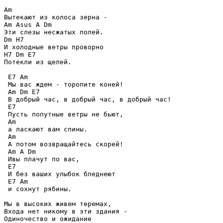
Am

Вытекают из колоса зерна -

Am Asus A Dm

Эти слезы несжатых полей.

Dm H7

И холодные ветры проворно

H7 Dm E7

Потекли из щелей.

 E7 Am

 Мы вас ждем - торопите коней!

 Am Dm E7

 В добрый час, в добрый час, в добрый час!

 E7

 Пусть попутные ветры не бьют,

 Am

 а ласкают вам спины.

 Am

 А потом возвращайтесь скорей!

 Am A Dm

 Ивы плачут по вас,

 E7

 И без ваших улыбок бледнеют

 E7 Am

 и сохнут рябины.

Мы в высоких живем теремах,

Входа нет никому в эти здания -

Одиночество и ожидание
