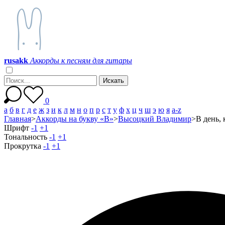
r
u
s
a
k
k
Аккорды к песням для гитары
0
а
б
в
г
д
е
ж
з
и
к
л
м
н
о
п
р
с
т
у
ф
х
ц
ч
ш
э
ю
я
a-z
Главная
>
Аккорды на букву «В»
>
Высоцкий Владимир
>
В день,
Шрифт
-1
+1
Тональность
-1
+1
Прокрутка
-1
+1