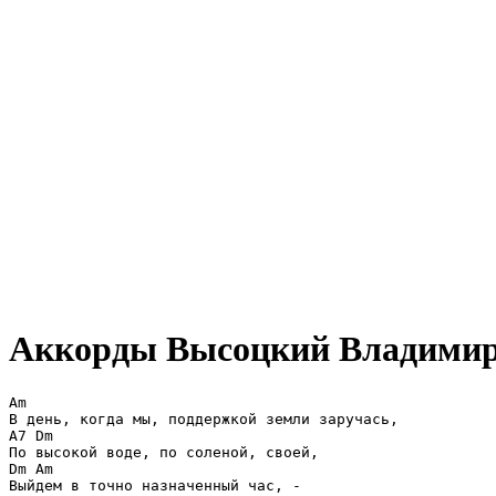
Аккорды Высоцкий Владими
Am

В день, когда мы, поддержкой земли заручась,

A7 Dm

По высокой воде, по соленой, своей,

Dm Am

Выйдем в точно назначенный час, -
