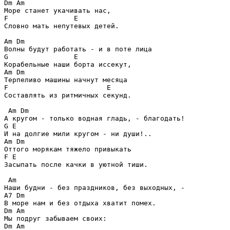
Dm Am

Море станет укачивать нас,

F		 E

Словно мать непутевых детей.

Am Dm

Волны будут работать - и в поте лица

G		 E

Корабельные наши борта иссекут,

Am Dm

Терпеливо машины начнут месяца

F			 E

Составлять из ритмичных секунд.

 Am Dm

А кругом - только водная гладь, - благодать!

G E

И на долгие мили кругом - ни души!..

Am Dm 

Оттого морякам тяжело привыкать

F E

Засыпать после качки в уютной тиши.

 Am

Наши будни - без праздников, без выходных, -

A7 Dm

В море нам и без отдыха хватит помех.

Dm Am

Мы подруг забываем своих:

Dm Am
