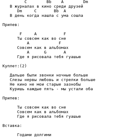
         C        Bb    A        Dm

   В журналах в кино среди друзей

      Dm     C       Bb  A

   В день когда нашла с ума сошла

Припев:

       F     A           F

      Ты совсем как во сне

          A            F

      Совсем как в альбомах

          A      G       A

      Где я рисовала тебя гуашью

Куплет:(2)

   Дальше были звонки ночные больше

   Слезы нервы любовь и стрелки больше

   Не кино не мои старые зазнобы

   Куришь каждые пять - мы устали оба

Припев:

      Ты совсем как во сне

      Совсем как в альбомах

      Где я рисовала тебя гуашью

Вставка:

      Годами долгими
