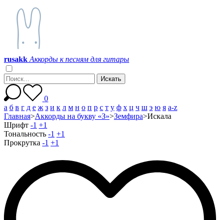
r
u
s
a
k
k
Аккорды к песням для гитары
0
а
б
в
г
д
е
ж
з
и
к
л
м
н
о
п
р
с
т
у
ф
х
ц
ч
ш
э
ю
я
a-z
Главная
>
Аккорды на букву «З»
>
Земфира
>
Искала
Шрифт
-1
+1
Тональность
-1
+1
Прокрутка
-1
+1