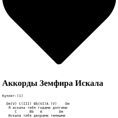
Аккорды Земфира
Искала
Куплет:(1)

  Dm(V) C(III) Bb(VI)A (V)    Dm

   Я искала тебя годами долгими

      C      Bb   A        Dm

   Искала тебя дворами темными
