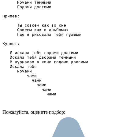
      Ночами темными

      Годами долгими

Припев:

      Ты совсем как во сне

      Совсем как в альбомах

      Где я рисовала тебя гуашью

Куплет:

   Я искала тебя годами долгими

   Искала тебя дворами темными

   В журналах в кино годами долгими

   Искала тебя

      ночами

          чами

            чами

              чами

                чами

                  чами

Пожалуйста, оцените подбор: