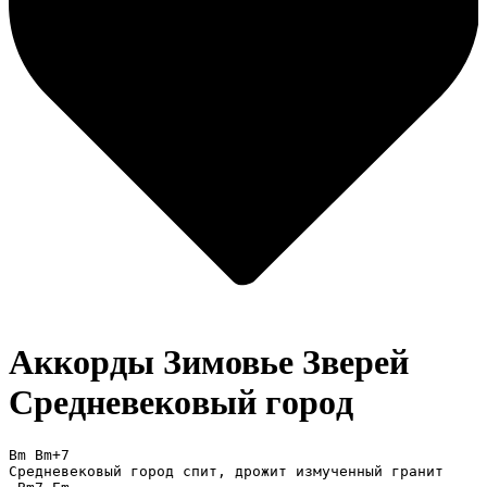
Аккорды Зимовье Зверей
Среднeвeкoвый гopoд
Bm Bm+7

Средневековый город спит, дрожит измученный гранит
