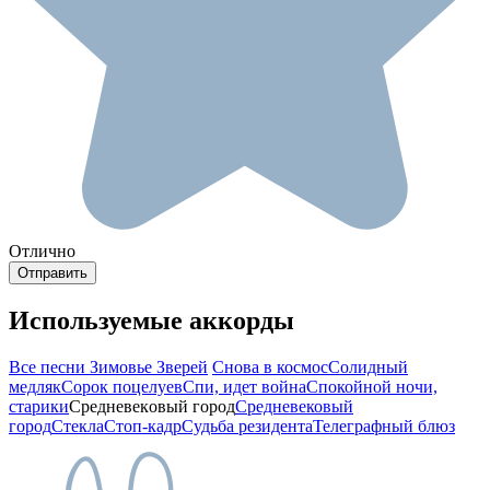
Отлично
Используемые аккорды
Все песни Зимовье Зверей
Снова в космос
Солидный
медляк
Сорок поцелуев
Спи, идет война
Спокойной ночи,
старики
Среднeвeкoвый гopoд
Средневековый
город
Стекла
Стоп-кадр
Судьба резидента
Телеграфный блюз