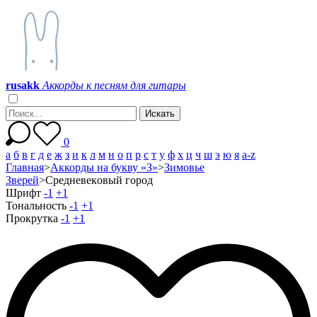
r
u
s
a
k
k
Аккорды к песням для гитары
0
а
б
в
г
д
е
ж
з
и
к
л
м
н
о
п
р
с
т
у
ф
х
ц
ч
ш
э
ю
я
a-z
Главная
>
Аккорды на букву «З»
>
Зимовье
Зверей
>
Среднeвeкoвый гopoд
Шрифт
-1
+1
Тональность
-1
+1
Прокрутка
-1
+1