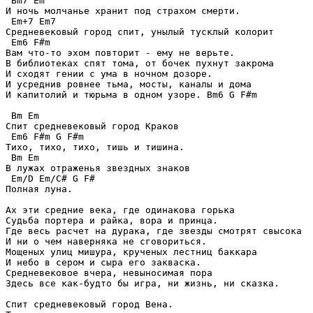
 Bm7 Em

И ночь молчанье хранит под страхом смерти.

 Em+7 Em7

Средневековый город спит, унылый тусклый колорит

 Em6 F#m

Вам что-то эхом повторит - ему не верьте.

В библиотеках спят тома, от бочек пухнут закрома

И сходят гении c ума в ночном дозоре.

И усреднив ровнее тьма, мосты, каналы и дома

И капитолий и тюрьма в одном узоре. Bm6 G F#m

 Bm Em

Спит средневековый город Краков

 Em6 F#m G F#m

Тихо, тихо, тихо, тишь и тишина.

 Bm Em

В лужах отраженья звездных знаков

 Em/D Em/C# G F#

Полная луна.

Ax эти средние века, где одинакова горька

Судьба портера и райка, вора и принца.

Где весь расчет на дурака, где звезды смотрят свысока

И ни о чем наверняка не сговориться.

Мощеных улиц мишура, крученых лестниц баккара

И небо в сером и сыра его закваска.

Средневековое вчера, невыносимая порa

Здесь все как-будто бы игра, ни жизнь, ни сказка.

Спит средневековый город Вена.
