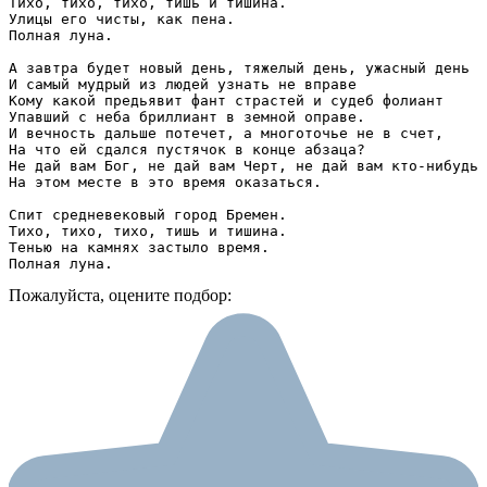
Тихо, тихо, тихо, тишь и тишина.

Улицы его чисты, как пена.

Полная луна.

A завтра будет новый день, тяжелый день, ужасный день

И самый мудрый из людей узнать не вправе

Кому какой предьявит фант страстей и судеб фолиант

Упавший c неба бриллиант в земной оправе.

И вечность дальше потечет, a многоточье не в счет,

На что ей сдался пустячок в конце абзаца?

Не дай вам Бог, не дай вам Черт, не дай вам кто-нибудь 
На этом месте в это время оказаться.

Спит средневековый город Бремен.

Тихо, тихо, тихо, тишь и тишина.

Тенью на камнях застыло время.

Полная луна.
Пожалуйста, оцените подбор: