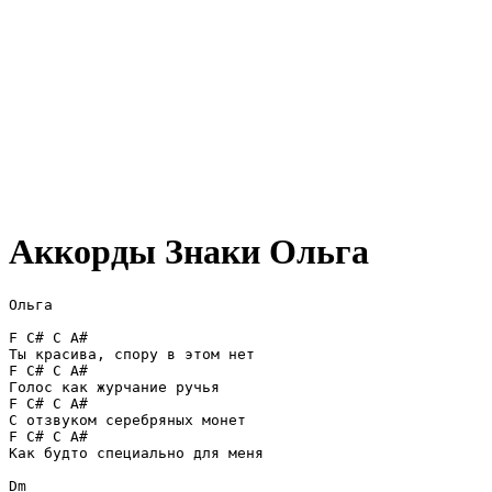
Аккорды Знаки
Ольга
Ольга 

F C# C A# 

Ты красива, спору в этом нет 

F C# C A# 

Голос как журчание ручья 

F C# C A# 

С отзвуком серебряных монет 

F C# C A# 

Как будто специально для меня 

Dm 
