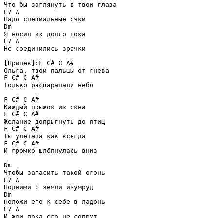
Что бы заглянуть в твои глаза 

E7 A 

Надо специальные очки 

Dm 

Я носил их долго пока 

E7 A 

Не соединились зрачки 

[Припев]:F C# C A# 

Ольга, твои пальцы от гнева 

F C# C A# 

Только расцарапали небо 

F C# C A#

Каждый прыжок из окна 

F C# C A#

Желание допрыгнуть до птиц 

F C# C A#

Ты улетала как всегда 

F C# C A#

И громко шлёпнулась вниз 

Dm 

Чтобы загасить такой огонь 

E7 A

Подними с земли изумруд 

Dm 

Положи его к себе в ладонь 

E7 A

И жди пока его не сопрут 
