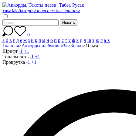
r
u
s
a
k
k
Аккорды к песням для гитары
0
а
б
в
г
д
е
ж
з
и
к
л
м
н
о
п
р
с
т
у
ф
х
ц
ч
ш
э
ю
я
a-z
Главная
>
Аккорды на букву «З»
>
Знаки
>
Ольга
Шрифт
-1
+1
Тональность
-1
+1
Прокрутка
-1
+1