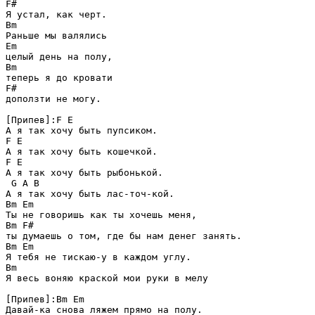
F#

Я устал, как черт.

Bm

Раньше мы валялись

Em

целый день на полу,

Bm

теперь я до кровати

F#

доползти не могу.

[Припев]:F E

А я так хочу быть пупсиком.

F E

А я так хочу быть кошечкой.

F E

А я так хочу быть рыбонькой.

 G A B

А я так хочу быть лас-точ-кой.

Bm Em

Ты не говоришь как ты хочешь меня,

Bm F#

ты думаешь о том, где бы нам денег занять.

Bm Em

Я тебя не тискаю-у в каждом углу.

Bm

Я весь воняю краской мои руки в мелу

[Припев]:Bm Em

Давай-ка снова ляжем прямо на полу.
