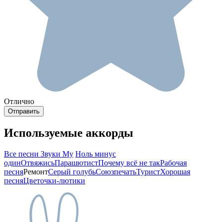
Отлично
Используемые аккорды
Все песни Звуки Му
Ноль минус
один
Отвяжись
Парашютист
Почему всё не так
Рабочая
песня
Ремонт
Серый голубь
Союзпечать
Турист
Хорошая
песня
Цветочки-лютики