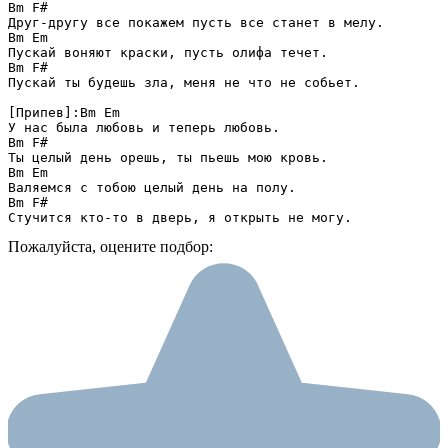
Bm F#

Друг-другу все покажем пусть все станет в мелу.

Bm Em

Пускай воняют краски, пусть олифа течет.

Bm F#

Пускай ты будешь зла, меня не что не собьет.

[Припев]:Bm Em

У нас была любовь и теперь любовь.

Bm F#

Ты целый день орешь, ты пьешь мою кровь.

Bm Em

Валяемся с тобою целый день на полу.

Bm F#

Стучится кто-то в дверь, я открыть не могу.
Пожалуйста, оцените подбор: