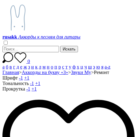
r
u
s
a
k
k
Аккорды к песням для гитары
0
а
б
в
г
д
е
ж
з
и
к
л
м
н
о
п
р
с
т
у
ф
х
ц
ч
ш
э
ю
я
a-z
Главная
>
Аккорды на букву «З»
>
Звуки Му
>
Ремонт
Шрифт
-1
+1
Тональность
-1
+1
Прокрутка
-1
+1