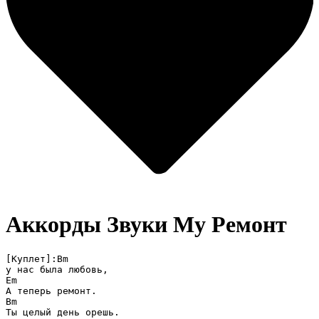
Аккорды Звуки Му
Ремонт
[Куплет]:Bm

у нас была любовь,

Em

А теперь ремонт.

Bm

Ты целый день орешь.
