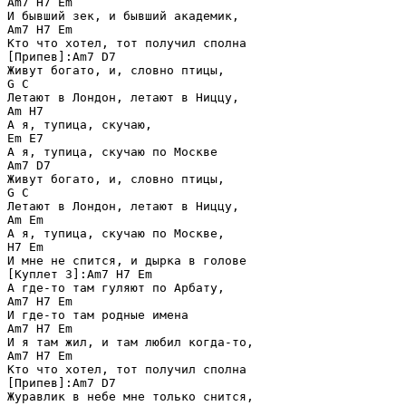
Am7 H7 Em

И бывший зек, и бывший академик,

Am7 H7 Em

Кто что хотел, тот получил сполна

[Припев]:Am7 D7

Живут богато, и, словно птицы,

G C

Летают в Лондон, летают в Ниццу,

Am H7

А я, тупица, скучаю,

Em E7

А я, тупица, скучаю по Москве

Am7 D7

Живут богато, и, словно птицы,

G C

Летают в Лондон, летают в Ниццу,

Am Em

А я, тупица, скучаю по Москве,

H7 Em

И мне не спится, и дырка в голове

[Куплет 3]:Am7 H7 Em

А где-то там гуляют по Арбату,

Am7 H7 Em

И где-то там родные имена

Am7 H7 Em

И я там жил, и там любил когда-то,

Am7 H7 Em

Кто что хотел, тот получил сполна

[Припев]:Am7 D7

Журавлик в небе мне только снится,
