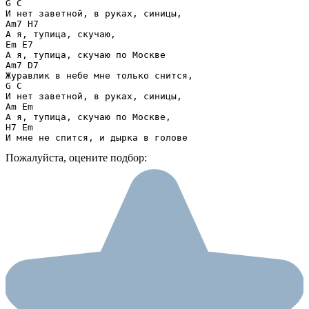
G C

И нет заветной, в руках, синицы,

Am7 H7

А я, тупица, скучаю,

Em E7

А я, тупица, скучаю по Москве

Am7 D7

Журавлик в небе мне только снится,

G C

И нет заветной, в руках, синицы,

Am Em

А я, тупица, скучаю по Москве,

H7 Em

И мне не спится, и дырка в голове
Пожалуйста, оцените подбор: