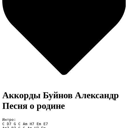
Аккорды Буйнов Александр
Песня о родине
Интро:

C D7 G C Am H7 Em E7
