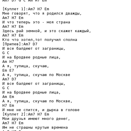
Am7 D7 G C Am H7 Em

[Куплет 1]:Am7 H7 Em

Мне говорят, что я родился дважды,

Am7 H7 Em

И что теперь это - моя страна

Am7 H7 Em

Здесь рай земной, и это скажет каждый,

Am7 H7 Em

Кто что хотел,тот получил сполна

[Припев]:Am7 D7

И все балдеют от заграницы,

G C

И на Бродвее родные лица,

Am H7

А я, тупица, скучаю,

Em E7

А я, тупица, скучаю по Москве

Am7 D7

И все балдеют от заграницы,

G C

И на Бродвее родные лица,

Am Em

А я, тупица, скучаю по Москве,

H7 Em

И мне не спится, и дырка в голове

[Куплет 2]:Am7 H7 Em

Мои друзья имеют много денег,

Am7 H7 Em

Им не страшны крутые времена
