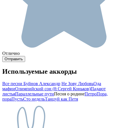
Отлично
Используемые аккорды
Все песни Буйнов Александр
Не Зову Любовь
Ода
мафии
Олимпийский сон (ft Сергей Коньков)
Падают
листья
Параллельные пути
Песня о родине
Петро
Пора,
пора
Пусть
Сто недель
Танцуй как Петя