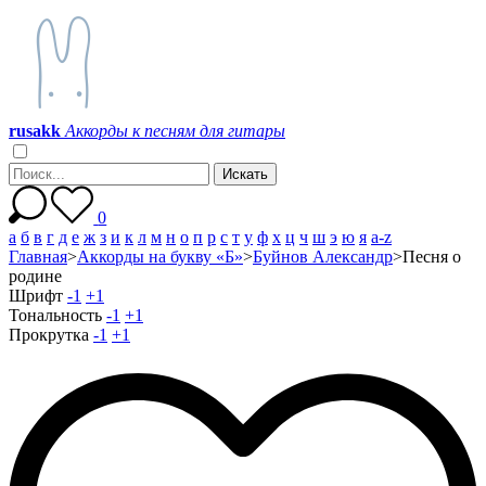
r
u
s
a
k
k
Аккорды к песням для гитары
0
а
б
в
г
д
е
ж
з
и
к
л
м
н
о
п
р
с
т
у
ф
х
ц
ч
ш
э
ю
я
a-z
Главная
>
Аккорды на букву «Б»
>
Буйнов Александр
>
Песня о
родине
Шрифт
-1
+1
Тональность
-1
+1
Прокрутка
-1
+1