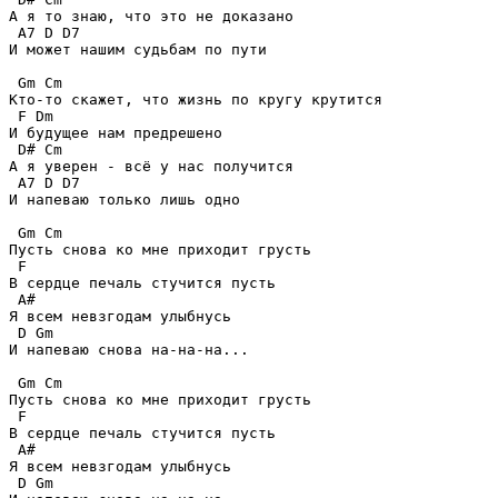
А я то знаю, что это не доказано

 A7 D D7

И может нашим судьбам по пути

 Gm Cm 

Кто-то скажет, что жизнь по кругу крутится

 F Dm

И будущее нам предрешено

 D# Cm

А я уверен - всё у нас получится

 A7 D D7

И напеваю только лишь одно

 Gm Cm

Пусть снова ко мне приходит грусть

 F

В сердце печаль стучится пусть

 A# 

Я всем невзгодам улыбнусь

 D Gm 

И напеваю снова на-на-на...

 Gm Cm

Пусть снова ко мне приходит грусть

 F

В сердце печаль стучится пусть

 A# 

Я всем невзгодам улыбнусь

 D Gm 
