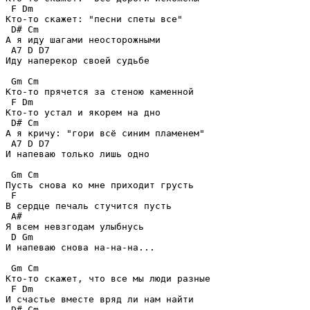
 F Dm

Кто-то скажет: "песни спеты все"

 D# Cm

А я иду шагами неосторожными

 A7 D D7

Иду наперекор своей судьбе

 Gm Cm 

Кто-то прячется за стеною каменной

 F Dm

Кто-то устал и якорем на дно

 D# Cm

А я кричу: "гори всё синим пламенем"

 A7 D D7

И напеваю только лишь одно

 Gm Cm

Пусть снова ко мне приходит грусть

 F

В сердце печаль стучится пусть

 A# 

Я всем невзгодам улыбнусь

 D Gm 

И напеваю снова на-на-на...

 Gm Cm 

Кто-то скажет, что все мы люди разные

 F Dm

И счастье вместе вряд ли нам найти

 D# Cm
