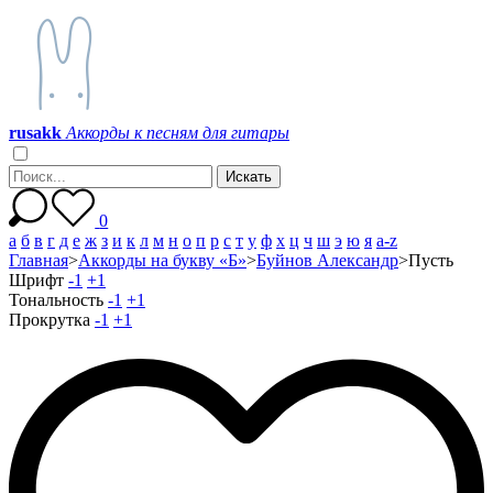
r
u
s
a
k
k
Аккорды к песням для гитары
0
а
б
в
г
д
е
ж
з
и
к
л
м
н
о
п
р
с
т
у
ф
х
ц
ч
ш
э
ю
я
a-z
Главная
>
Аккорды на букву «Б»
>
Буйнов Александр
>
Пусть
Шрифт
-1
+1
Тональность
-1
+1
Прокрутка
-1
+1