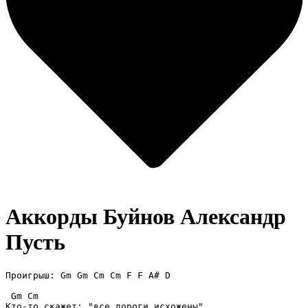
Аккорды Буйнов Александр
Пусть
Проигрыш: Gm Gm Cm Cm F F A# D

 Gm Cm 

Кто-то скажет: "все дороги исхожены"
