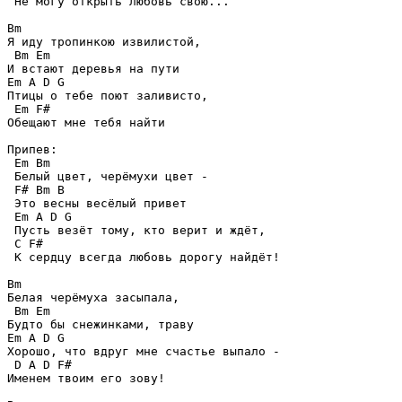
 Не могу открыть любовь свою...

Bm

Я иду тропинкою извилистой,

 Bm Em

И встают деревья на пути

Em A D G 

Птицы о тебе поют заливисто,

 Em F#

Обещают мне тебя найти

Припев:

 Em Bm 

 Белый цвет, черёмухи цвет -

 F# Bm B 

 Это весны весёлый привет

 Em A D G

 Пусть везёт тому, кто верит и ждёт,

 C F# 

 К сердцу всегда любовь дорогу найдёт!

Bm

Белая черёмуха засыпала,

 Bm Em

Будто бы снежинками, траву

Em A D G 

Хорошо, что вдруг мне счастье выпало -

 D A D F# 

Именем твоим его зову!
