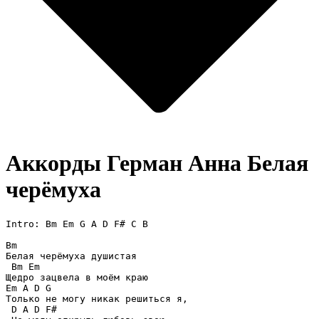
Аккорды Герман Анна
Белая
черёмуха
Intro: Bm Em G A D F# C B

Bm 

Белая черёмуха душистая

 Bm Em

Щедро зацвела в моём краю

Em A D G 

Только не могу никак решиться я,

 D A D F# 
