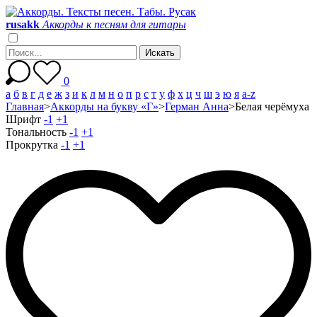
r
u
s
a
k
k
Аккорды к песням для гитары
0
а
б
в
г
д
е
ж
з
и
к
л
м
н
о
п
р
с
т
у
ф
х
ц
ч
ш
э
ю
я
a-z
Главная
>
Аккорды на букву «Г»
>
Герман Анна
>
Белая черёмуха
Шрифт
-1
+1
Тональность
-1
+1
Прокрутка
-1
+1