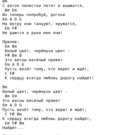
Bm

С веток лепестки летят и вьюжатся,

 Bm Em

Их теперь попробуй, догони

Em A D G 

На ветру они танцуют, кружатся,

 Em F#

Не даются в руки мне они!

Припев:

 Em Bm 

 Белый цвет, черёмухи цвет -

 F# Bm B 

 Это весны весёлый привет

 Em A D G

 Пусть везёт тому, кто верит и ждёт,

 C F# 

 К сердцу всегда любовь дорогу найдёт!

Bm

Белый цвет, черёмухи цвет -

 Bm Em

Это весны весёлый привет

Em A D G 

Пусть везёт тому, кто верит и ждёт,

 C F# Bm

К сердцу всегда любовь дорогу найдёт,

 Em F# Bm

Найдёт...