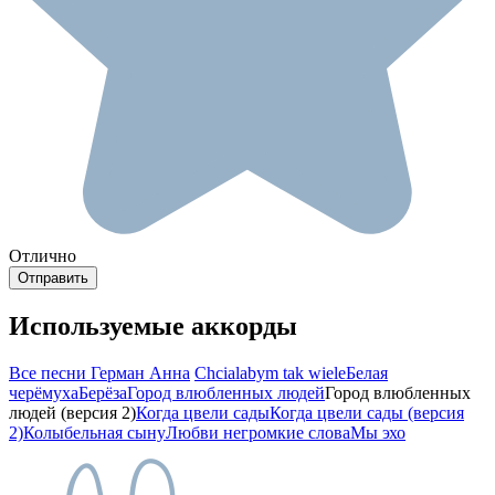
Отлично
Используемые аккорды
Все песни Герман Анна
Chcialabym tak wiele
Белая
черёмуха
Берёза
Город влюбленных людей
Город влюбленных
людей (версия 2)
Когда цвели сады
Когда цвели сады (версия
2)
Колыбельная сыну
Любви негромкие слова
Мы эхо