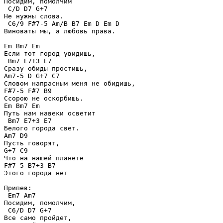
Посидим, помолчим

 C/D D7 G+7 

Не нужны слова.

 C6/9 F#7-5 Am/B B7 Em D Em D 

Виноваты мы, а любовь права.

Em Bm7 Em 

Если тот город увидишь,

 Bm7 E7+3 E7 

Сразу обиды простишь,

Am7-5 D G+7 C7 

Словом напрасным меня не обидишь,

F#7-5 F#7 B9 

Ссорою не оскорбишь.

Em Bm7 Em 

Путь нам навеки осветит

 Bm7 E7+3 E7 

Белого города свет.

Am7 D9 

Пусть говорят,

G+7 C9 

Что на нашей планете

F#7-5 B7+3 B7 

Этого города нет

Припев:

 Em7 Am7 

Посидим, помолчим,

 C6/D D7 G+7 

Все само пройдет,
