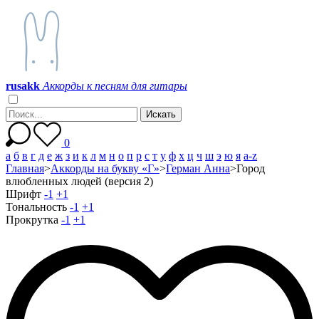
r
u
s
a
k
k
Аккорды к песням для гитары
0
а
б
в
г
д
е
ж
з
и
к
л
м
н
о
п
р
с
т
у
ф
х
ц
ч
ш
э
ю
я
a-z
Главная
>
Аккорды на букву «Г»
>
Герман Анна
>
Город
влюбленных людей (версия 2)
Шрифт
-1
+1
Тональность
-1
+1
Прокрутка
-1
+1