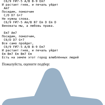
 C6/9 F#7-5 A/B B-9 Em7 

И растает гнев, и печаль уйдет

 Am7 

Посидим, помолчим

 C/D D7 G+7 

Не нужны слова.

 C6/9 F#7-5 Am/B B7 Em D Em D 

Виноваты мы, а любовь права.

 Em7 Am7 

Посидим, помолчим,

 C6/D D7 G+7 

Все само пройдет,

 C6/9 F#7-5 A/B B-9 Em7 

И растает гнев, и печаль уйдет

Em Bm7 Em Bm7 Em

Есть на земле этот город влюблённых людей
Пожалуйста, оцените подбор: