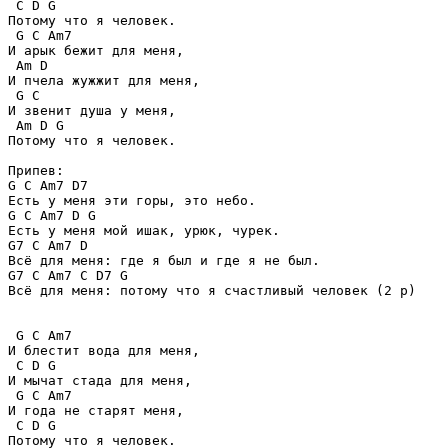
 C D G

Потому что я человек. 

 G C Am7 

И арык бежит для меня, 

 Am D

И пчела жужжит для меня, 

 G C

И звенит душа у меня, 

 Am D G

Потому что я человек.

Припев:

G C Am7 D7 

Есть у меня эти горы, это небо.

G C Am7 D G

Есть у меня мой ишак, урюк, чурек. 

G7 C Am7 D 

Всё для меня: где я был и где я не был.

G7 C Am7 C D7 G 

Всё для меня: потому что я счастливый человек (2 р)

 G C Am7

И блестит вода для меня, 

 C D G

И мычат стада для меня, 

 G C Am7

И года не старят меня, 

 C D G

Потому что я человек. 
