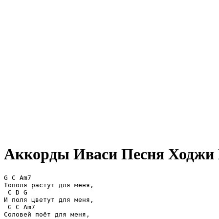
Аккорды Иваси
Песня Ходжи Н
G C Am7

Тополя растут для меня, 

 C D G

И поля цветут для меня, 

 G C Am7

Соловей поёт для меня, 
