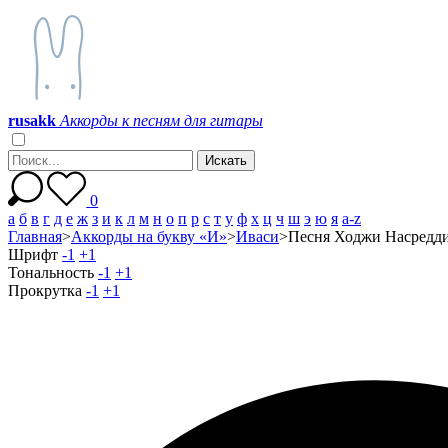
r
u
s
a
k
k
Аккорды к песням для гитары
0
а
б
в
г
д
е
ж
з
и
к
л
м
н
о
п
р
с
т
у
ф
х
ц
ч
ш
э
ю
я
a-z
Главная
>
Аккорды на букву «И»
>
Иваси
>
Песня Ходжи Насреддин
Шрифт
-1
+1
Тональность
-1
+1
Прокрутка
-1
+1