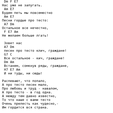
 Dm F E7 

Нас уже не запугать.

 Am E7 

Будем петь мы повсеместно

 Am E7 

Песни гордые про тесто:

 A7 Dm 

Остальное все нечестно,

 F E7 Am 

Не желаем больше лгать!

 Зовет нас

 A7 Dm 

 песен про тесто клич, граждане!

 G7 C 

 Все остальное - кич, граждане!

 Dm Am 

 Встанем, сомкнув ряды, граждане,

 H7 E7 Am 

 И ни туды, ни сюды!

Распевают, что попало,

А про тесто песен мало,

Про любовь и труд - навалом,

А про тесто - в год одна.

А между тем давно известно,

То что наше с вами тесто

Очень прелесть как чудесно,-

Им гордится вся страна.
