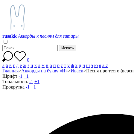
r
u
s
a
k
k
Аккорды к песням для гитары
0
а
б
в
г
д
е
ж
з
и
к
л
м
н
о
п
р
с
т
у
ф
х
ц
ч
ш
э
ю
я
a-z
Главная
>
Аккорды на букву «И»
>
Иваси
>
Песня про тесто (верси
Шрифт
-1
+1
Тональность
-1
+1
Прокрутка
-1
+1