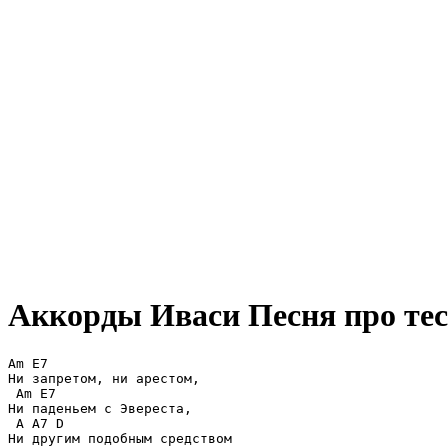
Аккорды Иваси
Песня про тес
Am E7 

Ни запретом, ни арестом,

 Am E7 

Ни паденьем с Эвереста,

 A A7 D 

Ни другим подобным средством
