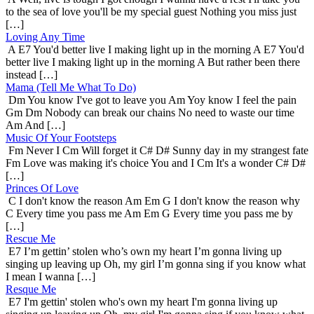
to the sea of love you'll be my special guest Nothing you miss just
[…]
Loving Any Time
A E7 You'd better live I making light up in the morning A E7 You'd
better live I making light up in the morning A But rather been there
instead […]
Mama (Tell Me What To Do)
Dm You know I've got to leave you Am Yoy know I feel the pain
Gm Dm Nobody can break our chains No need to waste our time
Am And […]
Music Of Your Footsteps
Fm Never I Cm Will forget it C# D# Sunny day in my strangest fate
Fm Love was making it's choice You and I Cm It's a wonder C# D#
[…]
Princes Of Love
C I don't know the reason Am Em G I don't know the reason why
C Every time you pass me Am Em G Every time you pass me by
[…]
Rescue Me
E7 I’m gettin’ stolen who’s own my heart I’m gonna living up
singing up leaving up Oh, my girl I’m gonna sing if you know what
I mean I wanna […]
Resque Me
E7 I'm gettin' stolen who's own my heart I'm gonna living up