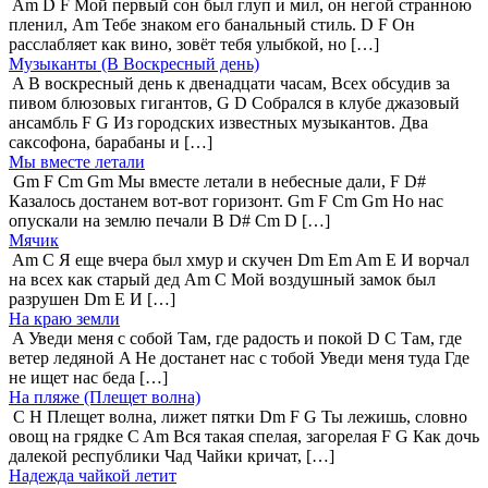
Am D F Мой первый сон был глуп и мил, он негой странною
пленил, Am Тебе знаком его банальный стиль. D F Он
расслабляет как вино, зовёт тебя улыбкой, но […]
Музыканты (В Воскресный день)
A В воскресный день к двенадцати часам, Всех обсудив за
пивом блюзовых гигантов, G D Собрался в клубе джазовый
ансамбль F G Из городских известных музыкантов. Два
саксофона, барабаны и […]
Мы вместе летали
Gm F Cm Gm Мы вместе летали в небесные дали, F D#
Казалось достанем вот-вот горизонт. Gm F Cm Gm Но нас
опускали на землю печали B D# Cm D […]
Мячик
Am C Я еще вчера был хмур и скучен Dm Em Am E И ворчал
на всех как старый дед Am C Мой воздушный замок был
разрушен Dm E И […]
На краю земли
A Уведи меня с собой Там, где радость и покой D C Там, где
ветер ледяной A Не достанет нас с тобой Уведи меня туда Где
не ищет нас беда […]
На пляже (Плещет волна)
C H Плещет волна, лижет пятки Dm F G Ты лежишь, словно
овощ на грядке C Am Вся такая спелая, загорелая F G Как дочь
далекой республики Чад Чайки кричат, […]
Надежда чайкой летит