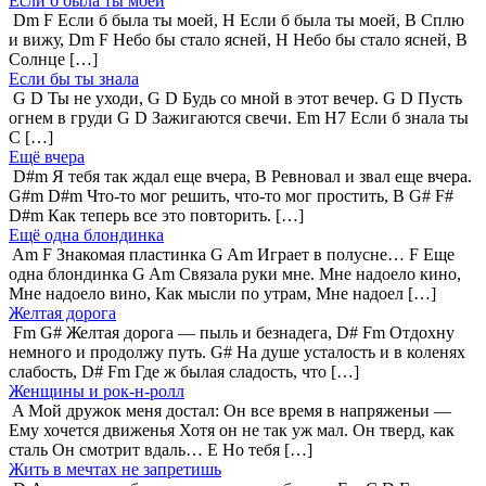
Если б была ты моей
Dm F Если б была ты моей, H Если б была ты моей, B Сплю
и вижу, Dm F Небо бы стало ясней, H Небо бы стало ясней, B
Солнце […]
Если бы ты знала
G D Ты не уходи, G D Будь со мной в этот вечер. G D Пусть
огнем в груди G D Зажигаются свечи. Em H7 Если б знала ты
C […]
Ещё вчера
D#m Я тебя так ждал еще вчера, B Ревновал и звал еще вчера.
G#m D#m Что-то мог решить, что-то мог простить, B G# F#
D#m Как теперь все это повторить. […]
Ещё одна блондинка
Am F Знакомая пластинка G Am Играет в полусне… F Еще
одна блондинка G Am Связала руки мне. Мне надоело кино,
Мне надоело вино, Как мысли по утрам, Мне надоел […]
Желтая дорога
Fm G# Желтая дорога — пыль и безнадега, D# Fm Отдохну
немного и продолжу путь. G# На душе усталость и в коленях
слабость, D# Fm Где ж былая сладость, что […]
Женщины и рок-н-ролл
A Мой дружок меня достал: Он все время в напряженьи —
Ему хочется движенья Хотя он не так уж мал. Он тверд, как
сталь Он смотрит вдаль… E Но тебя […]
Жить в мечтах не запретишь