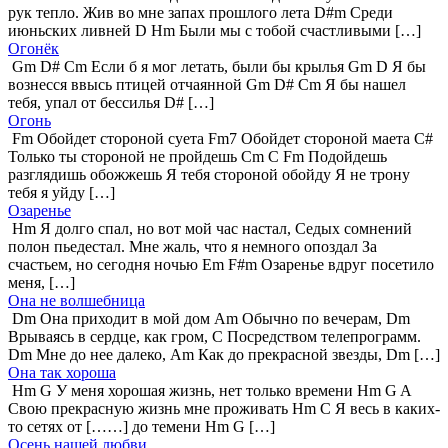
рук тепло. Жив во мне запах прошлого лета D#m Среди
июньских ливней D Hm Были мы с тобой счастливыми […]
Огонёк
Gm D# Cm Если б я мог летать, были бы крылья Gm D Я бы
вознесся ввысь птицей отчаянной Gm D# Cm Я бы нашел
тебя, упал от бессилья D# […]
Огонь
Fm Обойдет стороной суета Fm7 Обойдет стороной маета C#
Только ты стороной не пройдешь Cm C Fm Подойдешь
разглядишь обожжешь Я тебя стороной обойду Я не трону
тебя я уйду […]
Озаренье
Hm Я долго спал, но вот мой час настал, Седых сомнений
полон пьедестал. Мне жаль, что я немного опоздал За
счастьем, но сегодня ночью Em F#m Озаренье вдруг посетило
меня, […]
Она не волшебница
Dm Она приходит в мой дом Am Обычно по вечерам, Dm
Врываясь в сердце, как гром, C Посредством телепрограмм.
Dm Мне до нее далеко, Am Как до прекрасной звезды, Dm […]
Она так хороша
Hm G У меня хорошая жизнь, нет только времени Hm G A
Свою прекрасную жизнь мне проживать Hm C Я весь в каких-
то сетях от [……] до темени Hm G […]
Осень нашей любви