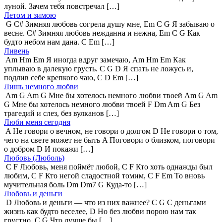
луной. Зачем тебя повстречал […]
Летом и зимою
G C# Зимняя любовь согрела душу мне, Em C G Я забываю о
весне. C# Зимняя любовь нежданна и нежна, Em C G Как
будто небом нам дана. C Em […]
Ливень
Am Hm Em Я иногда вдруг замечаю, Am Hm Em Как
уплываю в далекую грусть. C G D Я спать не ложусь и,
подлив себе крепкого чаю, C D Em […]
Лишь немного любви
Am G Am G Мне бы хотелось немного любви твоей Am G Am
G Мне бы хотелось немного любви твоей F Dm Am G Без
трагедий и слез, без вулканов […]
Люби меня сегодня
A Не говори о вечном, не говори о долгом D Не говори о том,
чего на свете может не быть A Поговори о близком, поговори
о добром D И покажи […]
Любовь (Люболь)
C F Любовь, меня поймёт любой, C F Кто хоть однажды был
любим, C F Кто негой сладостной томим, C F Em То вновь
мучительная боль Dm Dm7 G Куда-то […]
Любовь и деньги
D Любовь и деньги — что из них важнее? C G С деньгами
жизнь как будто веселее, D Но без любви порою нам так
грустно, C G Что лучше бы […]