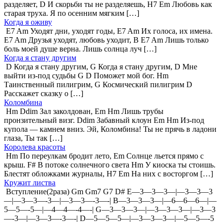
разделяет, D И скорьби ты не разделяешь, H7 Em Любовь как
старая труха. Я по осенним мягким […]
Когда я оживу
E7 Am Уходят дни, уходят годы, E7 Am Их голоса, их имена.
E7 Am Друзья уходят, любовь уходит, B E7 Am Лишь только
боль моей душе верна. Лишь солнца луч […]
Когда я стану другим
D Когда я стану другим, G Когда я стану другим, D Мне
выйти из-под судьбы G D Поможет мой бог. Hm
Таинственный пилигрим, G Космический пилигрим D
Расскажет сказку о […]
Коломбина
Hm Ddim Зал заколдован, Em Hm Лишь трубы
пронзительный визг. Ddim Забавный клоун Em Hm Из-под
купола — камнем вниз. Эй, Коломбина! Ты не прячь в ладони
глаза, Ты так […]
Королева красоты
Hm По переулкам бродит лето, Em Солнце льется прямо с
крыш. F# В потоке солнечного света Hm У киоска ты стоишь.
Блестят обложками журналы, H7 Em На них с восторгом […]
Кружит листва
Вступление(2раза) Gm Gm7 G7 D# E—3—3—3—|—3—3—3
—|—3—3—-3—|—3—3—-3—-| B—3—3—3—|—6—6—6—|—
5—5—-5—|—4—4—-4—-| G—3—3—3—|—3—3—3—|—3—3
—-3—|—3—3—-3—-| D—5—5—5—|—3—3—3—|—5—5—-5