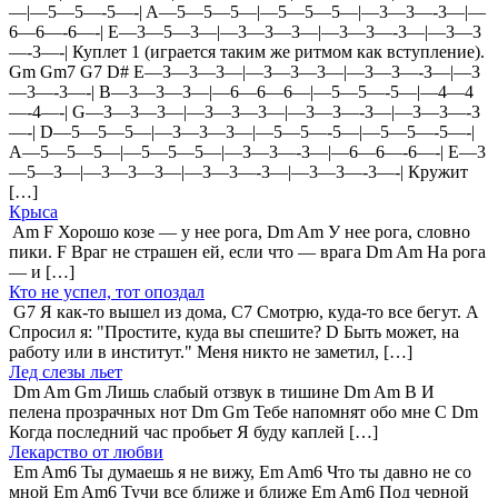
—|—5—5—-5—-| A—5—5—5—|—5—5—5—|—3—3—-3—|—
6—6—-6—-| E—3—5—3—|—3—3—3—|—3—3—-3—|—3—3
—-3—-| Куплет 1 (играется таким же ритмом как вступление).
Gm Gm7 G7 D# E—3—3—3—|—3—3—3—|—3—3—-3—|—3
—3—-3—-| B—3—3—3—|—6—6—6—|—5—5—-5—|—4—4
—-4—-| G—3—3—3—|—3—3—3—|—3—3—-3—|—3—3—-3
—-| D—5—5—5—|—3—3—3—|—5—5—-5—|—5—5—-5—-|
A—5—5—5—|—5—5—5—|—3—3—-3—|—6—6—-6—-| E—3
—5—3—|—3—3—3—|—3—3—-3—|—3—3—-3—-| Кружит
[…]
Крыса
Am F Хорошо козе — у нее рога, Dm Am У нее рога, словно
пики. F Враг не страшен ей, если что — врага Dm Am На рога
— и […]
Кто не успел, тот опоздал
G7 Я как-то вышел из дома, C7 Смотрю, куда-то все бегут. A
Спросил я: "Простите, куда вы спешите? D Быть может, на
работу или в институт." Меня никто не заметил, […]
Лед слезы льет
Dm Am Gm Лишь слабый отзвук в тишине Dm Am B И
пелена прозрачных нот Dm Gm Тебе напомнят обо мне C Dm
Когда последний час пробьет Я буду каплей […]
Лекарство от любви
Em Am6 Ты думаешь я не вижу, Em Am6 Что ты давно не со
мной Em Am6 Тучи все ближе и ближе Em Am6 Под черной