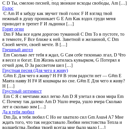
C D Ты, смелою песней, под звонкие всходы свободы, Am […]
Голос
C Am И я забуду как звучит твой голос F И взгляд твой
нежный в душу проникает G E Am Как вздох груди меня
приводит в трепет F И льдинки […]
Горят огни
Dm F Мы все идем дорогою туманной C Dm То в пустоте, то
в темноте, F Все ближе к ней. Заветной и желанной, C Dm
Своей мечте, своей мечте. B […]
Грешный ангел
Em Сколько лет тебя я ждал, G Сам себе тихонько лгал, D Что
я весел и богат. Em Жизнь катилась кувырком, G Потерял я
отчий дом, D За рассветом шел […]
Грустная песня (Для чего я живу)
G#m E Для чего я живу? H F# В этом радости нет — G#m E
Маята наяву H F# И кошмары во сне. G#m E Для чего я живу?
H […]
Грустный оптимист
Em C Я с мечтами жил легко Am D Я улетал в свои мира Em
C Почему так далеко Am D Ушло вчера, ушло вчера Сколько
лет и сколько зим […]
Да я тебя любил
Dm Да, я тебя любил C Но не хватило сил Gm Asus4 A7 Мне
ждать того, что так недоставало Любви неистовства Тепла и
волшебства Любви твоей всегда мне было мало […]