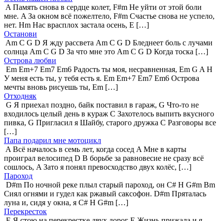
A Память снова в сердце колет, F#m Не уйти от этой боли
мне. A За окном всё пожелтело, F#m Счастье снова не успело,
нет. Hm Нас врасплох застала осень, E […]
Останови
Am C G D Я жду рассвета Am C G D Бледнеет боль с лучами
солнца Am C G D За что мне это Am C G D Когда тоска […]
Острова любви
Em Em+7 Em7 Em6 Радость ты моя, несравненная, Em G A Н
У меня есть ты, у тебя есть я. Em Em+7 Em7 Em6 Острова
мечты вновь рисуешь ты, Em […]
Отходняк
G Я приехал поздно, байк поставил в гараж, G Что-то не
входилось целый день в кураж C Захотелось выпить вкусного
пивка, G Пригласил я Шайбу, старого дружка C Разговоры все
[…]
Папа подарил мне мотоцикл
A Всё началось в семь лет, когда сосед A Мне в карты
проиграл велосипед D В борьбе за равновесие не сразу всё
сошлось, A Зато я понял превосходство двух колёс, […]
Пароход
D#m По ночной реке плыл старый пароход, он C# H G#m Bm
Сиял огнями и гудел как ржавый саксофон. D#m Пряталась
луна и, сидя у окна, я C# H G#m […]
Перекресток
E Я стою на перекрестке двух дорог E Жизнь прижала и я