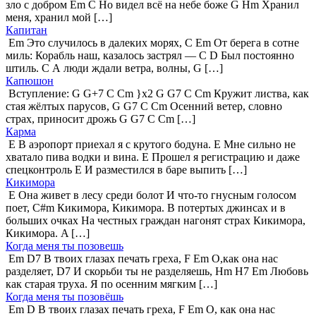
зло с добром Em C Но видел всё на небе боже G Hm Хранил
меня, хранил мой […]
Капитан
Em Это случилось в далеких морях, C Em От берега в сотне
миль: Корабль наш, казалось застрял — C D Был постоянно
штиль. C А люди ждали ветра, волны, G […]
Капюшон
Вступление: G G+7 C Cm }x2 G G7 C Cm Кружит листва, как
стая жёлтых парусов, G G7 C Cm Осенний ветер, словно
страх, приносит дрожь G G7 C Cm […]
Карма
E В аэропорт приехал я с крутого бодуна. E Мне сильно не
хватало пива водки и вина. E Прошел я регистрацию и даже
спецконтроль E И разместился в баре выпить […]
Кикимора
E Она живет в лесу среди болот И что-то гнусным голосом
поет, C#m Кикимора, Кикимора. В потертых джинсах и в
больших очках На честных граждан нагонят страх Кикимора,
Кикимора. A […]
Когда меня ты позовешь
Em D7 В твоих глазах печать греха, F Em О,как она нас
разделяет, D7 И скорьби ты не разделяешь, Hm H7 Em Любовь
как старая труха. Я по осенним мягким […]
Когда меня ты позовёшь
Em D В твоих глазах печать греха, F Em О, как она нас