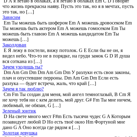
D А я летаю в облаках, а я летаю в облаках Em C D Говорят
что жизнь прекрасна наяву. Пусть это так, но я в мечтах, пусть
это так, но […]
Зависим
Em Ты можешь быть шофером Em А можешь дровосеком Em
Ты можешь быть актером Em А можешь гомосеком Em Ты
можешь быть главою Em А можешь кандидатом Em Ты
можешь […]
Заколдован
E Я лежу в постели, вижу потолок. G E Если бы не он, я
видел небо. Что-то не в порядке, на груди замок G D И душа
вся соткана из […]
Зачем уходишь ты?
Dm Am Gm Dm Dm Am Gm Dm У разлуки есть свои законы,
плач и опустевшие перроны. Dm Am Gm Dm Если есть
разлука — будет встреча, жаль, что край […]
Зачем я так люблю?
Cm Fm Ты создан для меня, мой ангел темноглазый, B Cm Я
не хочу тебя ни с кем делить, мой друг. G# Fm Ты мне ничем,
любимый, не обязан, G […]
Зеленый зонтик
D На свете много мест F#m Есть тысячи чудес G A Которым
позавидует любой D Но есть твоё окно Hm Фортуной мне
дано G A Оно всегда где рядом я […]
Золотая девушка