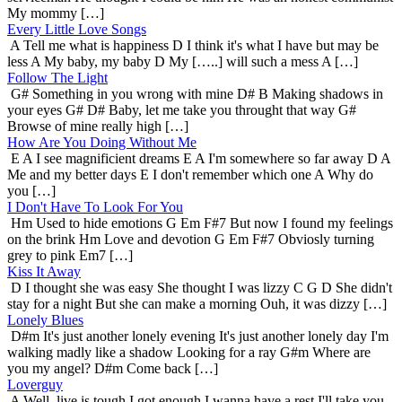
My mommy […]
Every Little Love Songs
A Tell me what is happiness D I think it's what I have but may be
less A My baby, my baby D My […..] will such a mess A […]
Follow The Light
G# Something in you wrong with mine D# B Making shadows in
your eyes G# D# Baby, let me take you throught that way G#
Browse of mine really high […]
How Are You Doing Without Me
E A I see magnificient dreams E A I'm somewhere so far away D A
Me and my better days E I don't remember which one A Why do
you […]
I Don't Have To Look For You
Hm Used to hide emotions G Em F#7 But now I found my feelings
on the brink Hm Love and devotion G Em F#7 Obviosly turning
grey to pink Em7 […]
Kiss It Away
D I thought she was easy She thought I was lizzy C G D She didn't
stay for a night But she can make a morning Ouh, it was dizzy […]
Lonely Blues
D#m It's just another lonely evening It's just another lonely day I'm
walking madly like a shadow Looking for a ray G#m Where are
you my angel? D#m Come back […]
Loverguy
A Well, live is tough I got enough I wanna have a rest I'll take you