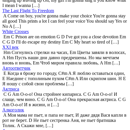
singing up leaving up Oh, my girl I'm gonna sing if you know what
I mean I wanna […]
The Last Flight To Freedom
A Come on boy, you're gonna make your choice You're gonna stay
all good This prints a lot I can feel your voice You should say Yes or
No A […]
White Crosses
Em C Prison are on emotion G D I've got you a close devotion Em
C G D I'll do escape my destiny Em C My heart so tired of […]
XXI век
Hm Согнулись стрелки на часах, Em Цветы завяли в волосах,
A Hm Пусть наши дни давно предрешены. Но мы мечтаем
вновь и вновь, Em Чтоб миром правила любовь, A Hm […]
Автоответчик
E Когда я брожу по городу, C#m A Я люблю оставаться один,
E Наедине с тополиным пухом C#m A Или скрипом шин. H E
Я ношу с собой свои проблемы […]
Актриса
C G Am О-о-о! Она стройнее кипариса. C G Am О-о-о! И
слаще, чем вино. C G Am О-о-о! Она прекрасная актриса. C G
Am О-о-о! И в жизни, и […]
Алкоголик
A Моя мама не пьет, и папа не пьет, И даже дядя Вася капли в
рот не берет. D Не пьет сестренка Аня, не пьет братишка
Толик. A Скажи мне, […]