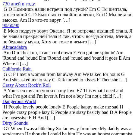
730 дней в году
G D Помнишь наши встречи под луной? Em C Ты шептала,
что со мной G D Было так спокойно и легко, Em D Мы летали
высоко. Am Но что-то вдруг […]
90/60/90
E Мою подругу зовут Оксана. Я не встречал изящней стана, Я
не знавал прекрасней тела И так, чтобы всегда хотела, Меня, а
не бедолагу мужа, Хотя он тоже в чем-то […]
Abracadabra
Am Dm I heat up, I can't cool down E You got me spinnin' Am
'Round and 'round Dm 'Round and 'round and 'round it goes E Am
Where it […]
California Rain
G C F I met a woman from far away Am We talked for hours G
And she asked me to stay C Talk turned to kisses F Then she […]
Crazy About Rock'n'Roll
A You seen my arm you seen my love E7 This what I need and
what I've got and I'm lover A I'm not a boy I'm not a child […]
Dangerous World
H People lovely people lonely E People happy make me sad H
People crazy people lazy E People are slazy basicly bad D A People
are posessive E H And […]
Dirty Sounds
G7 When I was a little boy So far away from here My daddy was a
serviceman He thought I could be him He was an honest communist