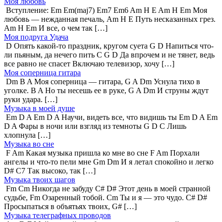
Моя любовь
Вступление: Em Em(maj7) Em7 Em6 Am H E Am H Em Моя
любовь — нежданная печаль, Am H E Путь несказанных грез.
Am H Em И все, о чем так […]
Моя подруга Удача
D Опять какой-то праздник, кругом суета G D Напиться что-
ли пьяным, да нечего пить C G D Да впрочем и не тянет, ведь
все равно не спасет Включаю телевизор, хочу […]
Моя соперница гитара
Dm B A Моя соперница — гитара, G A Dm Уснула тихо в
уголке. B A Но ты несешь ее в руке, G A Dm И струны ждут
руки удара. […]
Музыка в моей душе
Em D A Em D A Научи, видеть все, что видишь ты Em D A Em
D A Фары в ночи или взгляд из темноты G D C Лишь
хлопнула […]
Музыка во сне
F Am Какая музыка пришла ко мне во сне F Am Порхали
ангелы и что-то пели мне Gm Dm И я летал спокойно и легко
D# C7 Так высоко, так […]
Музыка твоих шагов
Fm Cm Никогда не забуду C# D# Этот день в моей странной
судьбе, Fm Озаренный тобой. Cm Ты и я — это чудо. C# D#
Просыпаться в объятьях твоих, G# […]
Музыка телеграфных проводов