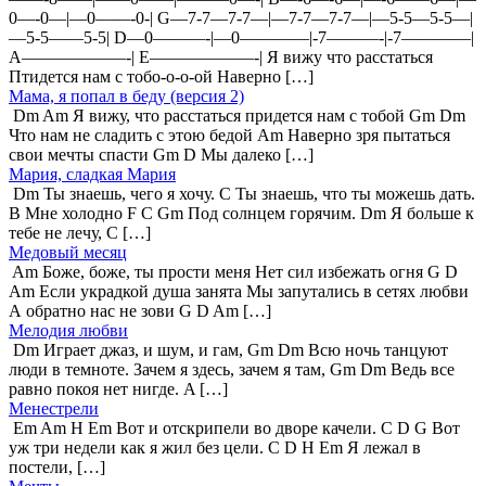
0—-0—|—0——-0-| G—7-7—7-7—|—7-7—7-7—|—5-5—5-5—|
—5-5——5-5| D—0———-|—0————|-7———-|-7————|
A——————-| E——————-| Я вижу что расстаться
Птидется нам с тобо-о-о-ой Наверно […]
Мама, я попал в беду (версия 2)
Dm Am Я вижу, что расстаться придется нам с тобой Gm Dm
Что нам не сладить с этою бедой Am Наверно зря пытаться
свои мечты спасти Gm D Мы далеко […]
Мария, сладкая Мария
Dm Ты знаешь, чего я хочу. C Ты знаешь, что ты можешь дать.
B Мне холодно F C Gm Под солнцем горячим. Dm Я больше к
тебе не лечу, C […]
Медовый месяц
Am Боже, боже, ты прости меня Нет сил избежать огня G D
Am Если украдкой душа занята Мы запутались в сетях любви
А обратно нас не зови G D Am […]
Мелодия любви
Dm Играет джаз, и шум, и гам, Gm Dm Всю ночь танцуют
люди в темноте. Зачем я здесь, зачем я там, Gm Dm Ведь все
равно покоя нет нигде. A […]
Менестрели
Em Am Н Em Вот и отскрипели во дворе качели. C D G Вот
уж три недели как я жил без цели. C D Н Em Я лежал в
постели, […]