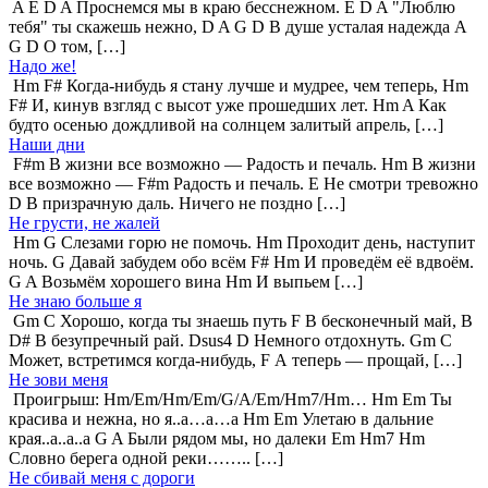
A E D A Проснемся мы в краю бесснежном. E D A "Люблю
тебя" ты скажешь нежно, D A G D В душе усталая надежда A
G D О том, […]
Надо же!
Hm F# Когда-нибудь я стану лучше и мудрее, чем теперь, Hm
F# И, кинув взгляд с высот уже прошедших лет. Hm A Как
будто осенью дождливой на солнцем залитый апрель, […]
Наши дни
F#m В жизни все возможно — Радость и печаль. Hm В жизни
все возможно — F#m Радость и печаль. E Не смотри тревожно
D В призрачную даль. Ничего не поздно […]
Не грусти, не жалей
Hm G Слезами горю не помочь. Нm Проходит день, наступит
ночь. G Давай забудем обо всём F# Нm И проведём её вдвоём.
G A Возьмём хорошего вина Нm И выпьем […]
Не знаю больше я
Gm C Хорошо, когда ты знаешь путь F В бесконечный май, B
D# В безупречный рай. Dsus4 D Немного отдохнуть. Gm C
Может, встретимся когда-нибудь, F А теперь — прощай, […]
Не зови меня
Проигрыш: Hm/Em/Hm/Em/G/A/Em/Hm7/Hm… Hm Em Ты
красива и нежна, но я..а…а…а Hm Em Улетаю в дальние
края..а..а..а G A Были рядом мы, но далеки Em Hm7 Hm
Словно берега одной реки…….. […]
Не сбивай меня с дороги