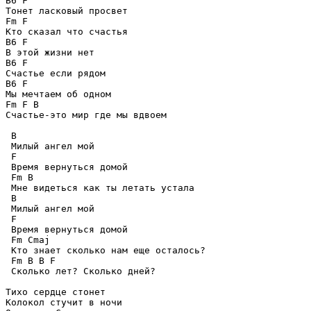
B6 F

Тонет ласковый просвет 

Fm F

Кто сказал что счастья

B6 F

В этой жизни нет

B6 F

Счастье если рядом

B6 F

Мы мечтаем об одном

Fm F B

Счастье-это мир где мы вдвоем 

 B 

 Милый ангел мой 

 F

 Время вернуться домой 

 Fm B

 Мне видеться как ты летать устала

 B

 Милый ангел мой 

 F

 Время вернуться домой 

 Fm Cmaj

 Кто знает сколько нам еще осталось?

 Fm B B F

 Сколько лет? Сколько дней?

Тихо сердце стонет 

Колокол стучит в ночи
