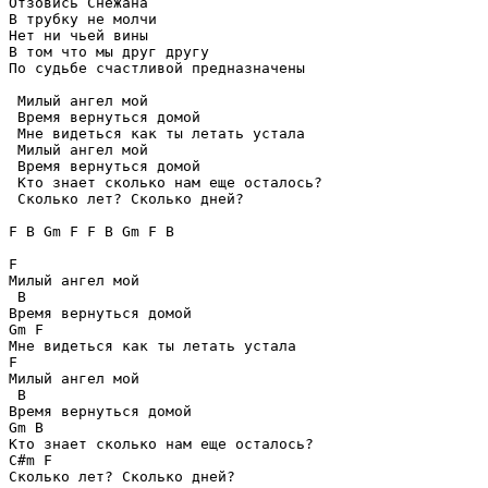
Отзовись Снежана

В трубку не молчи

Нет ни чьей вины 

В том что мы друг другу 

По судьбе счастливой предназначены

 Милый ангел мой 

 Время вернуться домой 

 Мне видеться как ты летать устала

 Милый ангел мой 

 Время вернуться домой 

 Кто знает сколько нам еще осталось?

 Сколько лет? Сколько дней?

F B Gm F F B Gm F B

F

Милый ангел мой 

 B

Время вернуться домой 

Gm F

Мне видеться как ты летать устала

F 

Милый ангел мой 

 B

Время вернуться домой 

Gm B

Кто знает сколько нам еще осталось?

C#m F

Сколько лет? Сколько дней? 
