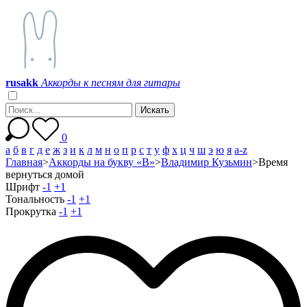
r
u
s
a
k
k
Аккорды к песням для гитары
0
а
б
в
г
д
е
ж
з
и
к
л
м
н
о
п
р
с
т
у
ф
х
ц
ч
ш
э
ю
я
a-z
Главная
>
Аккорды на букву «В»
>
Владимир Кузьмин
>
Время
вернуться домой
Шрифт
-1
+1
Тональность
-1
+1
Прокрутка
-1
+1