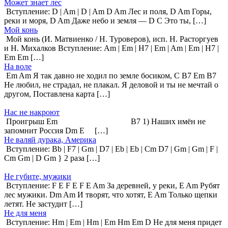
Может знает лес
Вступление: D | Am | D | Am D Am Лес и поля, D Am Горы,
реки и моря, D Am Даже небо и земля — D C Это ты, […]
Мой конь
Мой конь (И. Матвиенко / Н. Туроверов), исп. Н. Расторгуев
и Н. Михалков Вступление: Am | Em | H7 | Em | Am | Em | H7 |
Em Em […]
На воле
Em Am Я так давно не ходил по земле босиком, C B7 Em B7
Не любил, не страдал, не плакал. Я деловой и ты не мечтай о
другом, Поставлена карта […]
Нас не накроют
Проигрыш Em B7 1) Наших имён не
запомнит Россия Dm E […]
Не валяй дурака, Америка
Вступление: Bb | F7 | Gm | D7 | Eb | Eb | Cm D7 | Gm | Gm | F |
Cm Gm | D Gm } 2 раза […]
Не губите, мужики
Вступление: F E F E F E Am За деревней, у реки, E Am Рубят
лес мужики. Dm Am И творят, что хотят, E Am Только щепки
летят. Не застудит […]
Не для меня
Вступление: Hm | Em | Hm | Em Hm Em D Не для меня придет