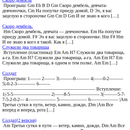
Скоро дембель
Проигрыш: Gm Eb B D Gm Скоро дембель, девчата-
девчоночки, Cm На попутке приеду домой, D Эх, я вас
зацелую в стороночке Gm Cm D Gm И не знаю в кого […]
Скоро дембель.
Hm Скоро дембель, девчата — девчоночки. Em На попутке
приеду домой. F# Эх я вас зацелую в стороночке. Hm F# Hm
И не знаю в кого я такой. Как я […]
Служили два товарища
Вступление (пластинка): Em Am H7 Служили два товарища,
а-га. Em Am H7 Служили два товарища, а-га. Am Em H7 Em
Служили два товарища, в однем и тем полке. Am Em […]
Солдат
Проигрыш: 1——- 2——- 3|———0——— 4|——0-2———
5|-0-2-3———— 6——-
———————————————————— Вступление:
1|-5-5———————— 2|——8-5——————- 3|———5-7-
7-5-2-0-2— 4—————— 5—————— 6—————— |Am
Третьи сутки в пути, ветер, камни, дожди, |Dm |Am Все
вперед и вперед, рота […]
Солдат(2 версия)
Am Третьи сутки в пути — ветер, камни, дожди, Dm Am Все