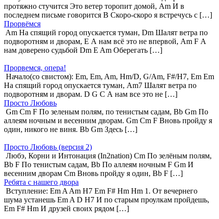
протяжно стучится Это ветер торопит домой, Am И в
последнем письме говорится B Скоро-скоро я встречусь с […]
Прорвёмся
Am На спящий город опускается туман, Dm Шалят ветра по
подворотням и дворам, E А нам всё это не впервой, Am F А
нам доверено судьбой Dm E Am Оберегать […]
Прорвемся, опера!
Начало(со свистом): Em, Em, Am, Hm/D, G/Am, F#/H7, Em Em
На спящий город опускается туман, Am7 Шалят ветра по
подворотням и дворам. D G C А нам все это не […]
Просто Любовь
Gm Cm F По зеленым полям, по тенистым садам, Bb Gm По
аллеям ночным и весенним дворам. Gm Cm F Вновь пройду я
один, никого не виня. Bb Gm Здесь […]
Просто Любовь (версия 2)
Любэ, Корни и Интонация (In2nation) Cm По зелёным полям,
Bb F По тенистым садам, Bb По аллеям ночным F Gm И
весенним дворам Cm Вновь пройду я один, Bb F […]
Ребята с нашего двора
Вступление: Em A Am H7 Em F# Hm Hm 1. От вечернего
шума устанешь Em A D H7 И по старым проулкам пройдешь,
Em F# Hm И друзей своих рядом […]