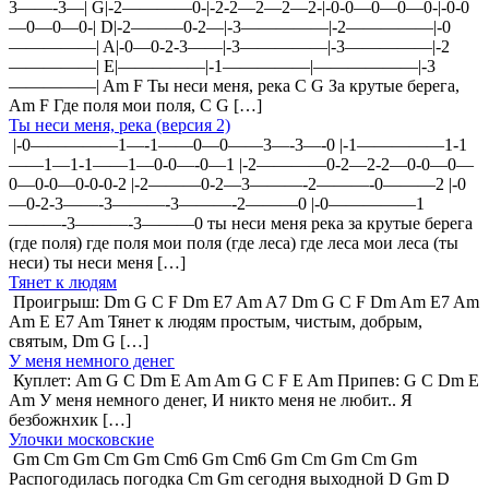
3——-3—| G|-2————0-|-2-2—2—2—2-|-0-0—0—0—0-|-0-0
—0—0—0-| D|-2———0-2—|-3—————|-2—————|-0
—————| A|-0—0-2-3——|-3—————|-3—————|-2
—————| E|—————|-1—————|——————|-3
—————| Am F Ты неси меня, река C G За крутые берега,
Am F Где поля мои поля, C G […]
Ты неси меня, река (версия 2)
|-0—————1—-1——0—0——3—-3—-0 |-1—————1-1
——1—1-1——1—0-0—-0—1 |-2————0-2—2-2—0-0—0—
0—0-0—0-0-0-2 |-2———0-2—3———-2———-0———2 |-0
—0-2-3——-3———-3———-2———0 |-0—————1
———-3———-3———0 ты неси меня река за крутые берега
(где поля) где поля мои поля (где леса) где леса мои леса (ты
неси) ты неси меня […]
Тянет к людям
Проигрыш: Dm G C F Dm E7 Am A7 Dm G C F Dm Am E7 Am
Am E E7 Am Тянет к людям простым, чистым, добрым,
святым, Dm G […]
У меня немного денег
Куплет: Am G C Dm E Am Am G C F E Am Припев: G C Dm E
Am У меня немного денег, И никто меня не любит.. Я
безбожнхик […]
Улочки московские
Gm Cm Gm Cm Gm Cm6 Gm Cm6 Gm Cm Gm Cm Gm
Распогодилась погодка Cm Gm сегодня выходной D Gm D