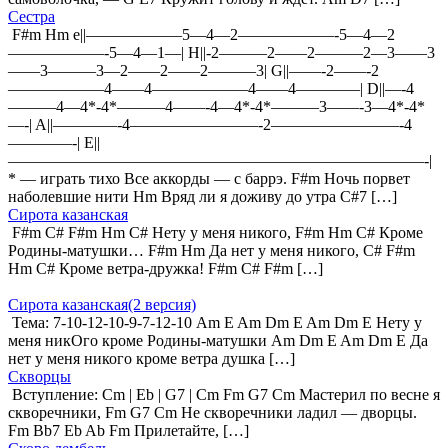
Сестра
F#m Hm e||——————5—4—2——————-5—4—2
——————-5—4—1—| H||-2———2——2———2—3——3
——3———3—2——2——2———3| G||——-2——-2
——————4——4——————4——4————| D||—-4
———4—4*-4*———4——-4—4*-4*———3——-3—4*-4*
—-| A||————-4————————-2————————-4
————-| E||
——————————————————————————-|
* — играть тихо Все аккорды — с баррэ. F#m Ночь порвет
наболевшие нити Hm Вряд ли я доживу до утра C#7 […]
Сирота казанская
F#m C# F#m Hm C# Нету у меня никого, F#m Hm C# Кроме
Родины-матушки… F#m Hm Да нет у меня никого, C# F#m
Hm C# Кроме ветра-дружка! F#m C# F#m […]
Сирота казанская(2 версия)
Тема: 7-10-12-10-9-7-12-10 Am E Am Dm E Am Dm E Нету y
меня никОго кроме Родины-матушки Am Dm E Am Dm E Да
нет y меня никого кроме ветра душка […]
Скворцы
Вступление: Cm | Eb | G7 | Cm Fm G7 Cm Мастерил по весне я
скворечники, Fm G7 Cm Не скворечники ладил — дворцы.
Fm Bb7 Eb Ab Fm Прилетайте, […]