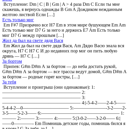
Вступление: Dm | C | B | Gm | A > 4 раза Dm C Если ты мне
скажешь, я вернусь однажды B Gm A Дождиком нежданным
желтою листвой Если […]
Есть только миг
Em F#7 Призрачно все H7 Em в этом мире бушующем Em Am
Есть только миг D7 G за него и держись E7 Am Есть только
миг D7 G между прошлым […]
Жил да был на свете дядя Вася
Em Жил да был на свете дядя Вася, Am Дядю Васю знала вся
округа, H7 C H7 C И до недавних пор мог он пить любую
дрянь — H7 C […]
За бортом
Припев: G#m D#m А за бортом — до неба достать рукой,
G#m D#m А за бортом — все трассы ведут домой, G#m D#m А
за бортом — родные горят костры, […]
За тебя
Вступление и проигрыш (они одинаковые): 1:
————————————————— 2:
————————————————— 3:
————————————————— 4:|-5-4-2——2-4-5——
5-4-4-2—0—————————— 5:———————-3-2——2-
3-5——5-2-3—— 6:————————————————— 1:
——— 2:——— 3:——— 4:——— 5:|3-0-2——3-2-0—— 6:|
——0————- Em Помнишь детские годы, помнишь бился я
в кровь? G За тебя, за […]