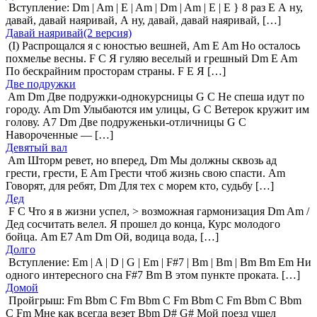
Вступление: Dm | Am | E | Am | Dm | Am | E | E } 8 раз E А ну,
давай, давай наяривай, А ну, давай, давай наяривай, […]
Давай наяривай(2 версия)
(I) Распрощался я с юностью вешней, Am E Am Но осталось
похмелье весны. F C Я гуляю веселый и грешный Dm E Am
По бескрайним просторам страны. F E Я […]
Две подружки
Am Dm Две подружки-однокурсницы G C Не спеша идут по
городу. Am Dm Улыбаются им улицы, G C Ветерок кружит им
голову. A7 Dm Две подруженьки-отличницы G C
Навороченные — […]
Девятый вал
Am Шторм ревет, но вперед, Dm Мы должны сквозь ад
грести, грести, E Am Грести чтоб жизнь свою спасти. Am
Говорят, для ребят, Dm Для тех с морем кто, судьбу […]
Дед
F C Что я в жизни успел, > возможная гармонизация Dm Am /
Дед сосчитать велел. Я прошел до конца, Курс молодого
бойца. Am E7 Am Dm Ой, водица вода, […]
Долго
Вступление: Em | A | D | G | Em | F#7 | Bm | Bm | Bm Bm Em Ни
одного интересного сна F#7 Bm В этом пункте проката. […]
Домой
Пройгрыш: Fm Bbm C Fm Bbm C Fm Bbm C Fm Bbm C Bbm
C Fm Мне как всегда везет Bbm D# G# Мой поезд ушел