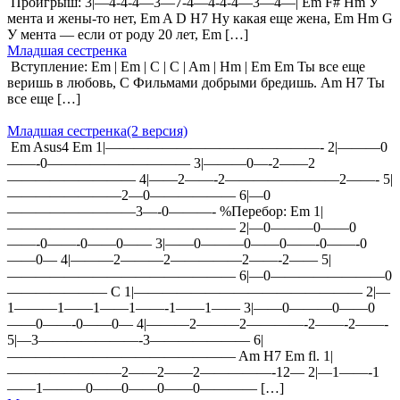
Проигрыш: 3|—4-4-4—3—7-4—4-4-4—3—4—| Em F# Hm У
мента и жены-то нет, Em A D H7 Ну какая еще жена, Em Hm G
У мента — если от роду 20 лет, Em […]
Младшая сестренка
Вступление: Em | Em | C | C | Am | Hm | Em Em Ты все еще
веришь в любовь, C Фильмами добрыми бредишь. Am H7 Ты
все еще […]
Младшая сестренка(2 версия)
Em Asus4 Em 1|———————————————- 2|———0
——-0—————————— 3|———0—-2——2
————————— 4|——2——-2————————2——- 5|
————————2—0—————— 6|—0
—————————3—-0———- %Перебор: Em 1|
———————————————— 2|—0———0——0
——-0——-0——0—— 3|——0———0——0——-0——-0
——0— 4|———2———2—————2——-2—— 5|
———————————————— 6|—0————————0
——————— C 1|———————————————— 2|—
1———1——1——1——-1——1—— 3|——0———0——0
——0——-0——0— 4|———2———2————-2——-2——-
5|—3———————-3——————— 6|
———————————————— Am H7 Em fl. 1|
————————2——2——2—————-12— 2|—1——-1
——1———0——0——0——0———— […]