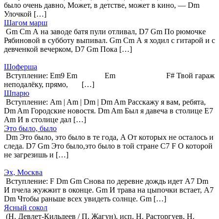
было очень давно, Может, в детстве, может в кино, — Dm
Улочкой […]
Шагом марш
Gm Cm А на заводе батя пули отливал, D7 Gm По рюмочке
Рябиновой в субботу выпивал. Gm Cm А я ходил с гитарой и с
девченкой вечерком, D7 Gm Пока […]
Шоферша
Вступление: Em9 Em Em F# Твой гараж
неподалёку, прямо, […]
Шпарю
Вступление: Am | Am | Dm | Dm Am Расскажу я вам, ребята,
Dm Am Городские новостя. Dm Am Был я давеча в столице E7
Am И в столице дал […]
Это было, было
Dm Это было, это было в те года, A От которых не осталось и
следа. D7 Gm Это было,это было в той стране C7 F О которой
не загрезишь и […]
Эх, Москва
Вступление: F Dm Gm Снова по деревне дождь идет A7 Dm
И пчела жужжит в оконце. Gm И трава на цыпочки встает, A7
Dm Чтобы раньше всех увидеть солнце. Gm […]
Ясный сокол
(Н. Девлет-Кильдеев / П. Жагун), исп. Н. Расторгуев, Н.