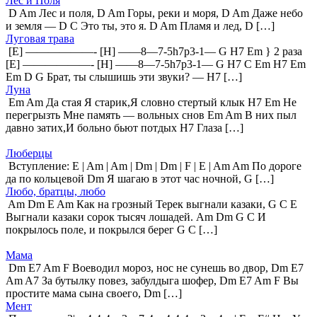
Лес и Поля
D Am Лес и поля, D Am Горы, реки и моря, D Am Даже небо
и земля — D C Это ты, это я. D Am Пламя и лед, D […]
Луговая трава
[E] ——————- [H] ——8—7-5h7p3-1— G H7 Em } 2 раза
[E] ——————- [H] ——8—7-5h7p3-1— G H7 C Em H7 Em
Em D G Брат, ты слышишь эти звуки? — H7 […]
Луна
Em Am Да стая Я старик,Я словно стертый клык H7 Em Не
перегрызть Мне память — вольных снов Em Am В них пыл
давно затих,И больно бьют потдых H7 Глаза […]
Люберцы
Вступление: E | Am | Am | Dm | Dm | F | E | Am Am По дороге
да по кольцевой Dm Я шагаю в этот час ночной, G […]
Любо, братцы, любо
Am Dm E Am Как на грозный Терек выгнали казаки, G C E
Выгнали казаки сорок тысяч лошадей. Am Dm G C И
покрылось поле, и покрылся берег G C […]
Мама
Dm E7 Am F Воеводил мороз, нос не сунешь во двор, Dm E7
Am A7 За бутылку повез, забулдыга шофер, Dm E7 Am F Вы
простите мама сына своего, Dm […]
Мент