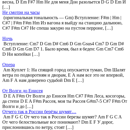
весна, D Em F#7 Hm Не для меня Дон разольется D G D Em И
[…]
Не смотри на часы
(оригинальная тональность — Gm) Вступление: F#m | Hm |
C#7 | F#m F#m Hm Из вагона я выйду на станцию дальнюю,
C#7 F#m C#7 Не спеша закурю на пустом перроне, […]
Ночь
Вступление: Cm7 D Gm D# Cm6 D Gm Gsus4 Cm7 D Gm D#
Cm6 D Gm Gm D7 1. Было время, был я беден: Gm Cm7 Cm6
D Ни копейки […]
Опера
Am Куплет 1: На спящий город опускается туман, Dm Шалят
ветра по подворотням и дворам, E А нам все это не впервой,
Am F А нам доверено судьбой Dm E […]
От Волги до Енисея
D E A F#m От Волги до Енисея Hm C#7 F#m Леса, косогоры,
да степи D E A F#m Рассея, моя ты Рассея G#m7-5 C#7 F#m От
Волги и до […]
Отчего так в России берёзы шумят…
Am F G C От чего так в России березы шумят? Am F G C A
От чего белоствольные все понимают? Dm E F У дорог,
прислонившись по ветру, стоят […]