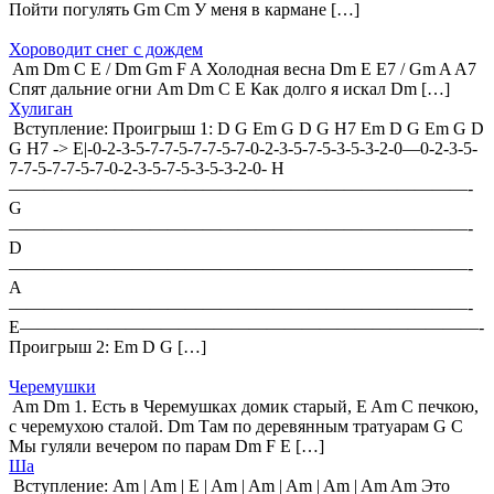
Пойти погулять Gm Cm У меня в кармане […]
Хороводит снег с дождем
Am Dm C E / Dm Gm F A Холодная весна Dm E E7 / Gm A A7
Спят дальние огни Am Dm C E Как долго я искал Dm […]
Хулиган
Вступление: Проигрыш 1: D G Em G D G H7 Em D G Em G D
G H7 -> E|-0-2-3-5-7-7-5-7-7-5-7-0-2-3-5-7-5-3-5-3-2-0—0-2-3-5-
7-7-5-7-7-5-7-0-2-3-5-7-5-3-5-3-2-0- H
——————————————————————————-
G
——————————————————————————-
D
——————————————————————————-
A
——————————————————————————-
E——————————————————————————-
Проигрыш 2: Em D G […]
Черемушки
Am Dm 1. Есть в Черемушках домик старый, E Am С печкою,
с черемухою сталой. Dm Там по деревянным тратуарам G C
Мы гуляли вечером по парам Dm F E […]
Ша
Вступление: Am | Am | E | Am | Am | Am | Am | Am Am Это