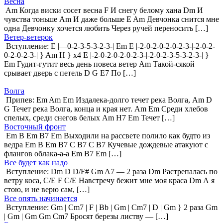
Весна
Am Когда виски сосет весна F И снегу белому хана Dm И
чувства тоньше Am И даже больше E Am Девчонка снится мне
одна Девчонку хочется любить Через ручей переносить […]
Ветер-ветерок
Вступление: E |—0-2-3-5-3-2-3-| Em E |-2-0-2-0-2-0-2-3-|-2-0-2-
0-2-0-2-3-| } Am H } x4 E |-2-0-2-0-2-0-2-3-|-2-0-2-3-5-3-2-3-| }
Em Гудит-гутит весь день повеса ветер Am Такой-сякой
срывает дверь с петель D G E7 По […]
Волга
Припев: Em Am Em Издалека-долго течет река Волга, Am D
G Течет река Волга, конца и края нет. Am Em Среди хлебов
спелых, среди снегов белых Am H7 Em Течет […]
Восточный фронт
Em B Em B7 Em Выходили на рассвете полило как будто из
ведра Em B Em B7 C B7 C B7 Кучевые дождевые атакуют с
флангов облака-а-а Em B7 Em […]
Все будет как надо
Вступление: Dm D D/F# Gm A7 — 2 раза Dm Растрепалась по
ветру коса, C/E F C/E Навстречу бежит мне моя краса Dm А я
стою, и не верю сам, […]
Все опять начинается
Вступление: Gm | Cm7 | F | Bb | Gm | Cm7 | D | Gm } 2 раза Gm
| Gm | Gm Gm Cm7 Бросят березы листву — […]