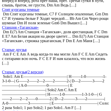
вперед и вперед, рота прет наша, прет. Третьи сутки в пути,
слышь, браток, не грусти, Dm Am Ведь […]
Спят курганы темные
Dm Спят курганы темные, C7 F Солнцем опаленные, Gm Dm
C7 И туманы белые F Ходят чередой… Bb Am Gm Через рощи
шумные Dm И поля зеленые Gm6 Dm Вышел […]
Станция »Таганская»
Dm E(7) Am Станция «Таганская», доля арестанцкая, F C Dm
E E7 Am Белая акация на дворе цветет… Dm E(7) Am Станция
«Таганская», стрижка уркаганская, F Dm E Am Маня […]
Старые друзья
Am F C E Am А ведь когда-то мы могли Am F C E Am Сидеть
с гитарами всю ночь. F C E F И нам казалось, что всю жизнь
[…]
Старые друзья(2 версия)
Solo1: Am E———————————| H——-1-0————-1-
3-1-0—| G——2——2—2——2———2-| D—2———3——2
————-| A-0—————0—————| E
———————————| Solo2 Am C Am E
———————————| H——-1-0————-1-3-1-0—| G
——2——2—2——0———2-| D—2———3——2————-|
A-0—————3—————| E———————————| Соло:
2 раза Solo1; 1 раз Solo2; 1 раз Solo1. Am F […]