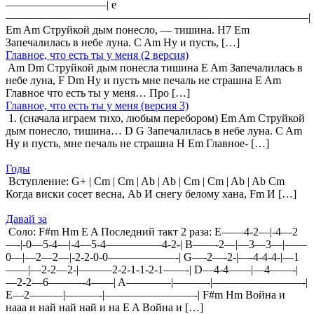
—————————| e
———————————————————————————|
Em Am Струйкой дым понесло, — тишина. H7 Em
Запечалилась в небе луна. C Am Ну и пусть, […]
Главное, что есть ты у меня (2 версия)
Am Dm Струйкой дым понесла тишина E Am Запечалилась в
небе луна, F Dm Ну и пусть мне печаль не страшна E Am
Главное что есть ты у меня… Про […]
Главное, что есть ты у меня (версия 3)
1. (сначала играем тихо, любым перебором) Em Am Струйкой
дым понесло, тишина… D G Запечалилась в небе луна. C Am
Ну и пусть, мне печаль не страшна H Em Главное- […]
Годы
Вступление: G+ | Cm | Cm | Ab | Ab | Cm | Cm | Ab | Ab Cm
Когда виски сосет весна, Ab И снегу белому хана, Fm И […]
Давай за
Соло: F#m Hm E A Последний такт 2 раза: E——4-2—|-4—2
—-|-0—5-4—|-4—5-4—————4-2-| B——-2—|—3—3—|——
0—|—2—2—|-2-2-0-0——————-| G—-2—-2-|—-4-4-4-|—1
——|—2-2—2-|———2-2-1-1-2-1——-| D—4-4——|—4——-|
—2-2—6———-4——| A————|———-|————————-|
E—2———|———-|————————-| F#m Hm Война и
нааа и най най най и на E A Война и […]