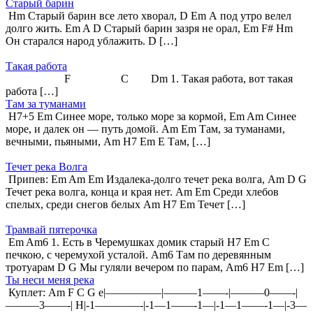
Старый барин
Hm Старый барин все лето хворал, D Em А под утро велел
долго жить. Em A D Старый барин зазря не орал, Em F# Hm
Он старался народ ублажить. D […]
Такая работа
F C Dm 1. Такая работа, вот такая
работа […]
Там за туманами
H7+5 Em Синее море, только море за кормой, Em Am Синее
море, и далек он — путь домой. Am Em Там, за туманами,
вечными, пьяными, Am H7 Em E Там, […]
Течет река Волга
Припев: Em Am Em Издалека-долго течет река волга, Am D G
Течет река волга, конца и края нет. Am Em Среди хлебов
спелых, среди снегов белых Am H7 Em Течет […]
Трамвай пятерочка
Em Am6 1. Есть в Черемушках домик старый H7 Em С
печкою, с черемухой усталой. Am6 Там по деревянным
тротуарам D G Мы гуляли вечером по парам, Am6 H7 Em […]
Ты неси меня река
Куплет: Am F C G e|—————|———1——-|———0——-|
———3——-| H|-1————-|-1—1——-1—|-1—1——-1—|-3—