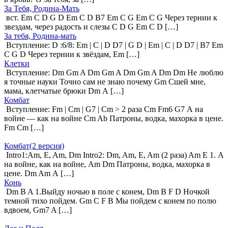
За Тебя, Родина-Мать
вст. Em C D G D Em C D B7 Em C G Em C G Через тернии к
звездам, через радость и слезы C D G Em C D […]
За тебя, Родина-мать
Вступление: D :6/8: Em | C | D D7 | G D | Em | C | D D7 | B7 Em
C G D Через тернии к звёздам, Em […]
Клетки
Вступление: Dm Gm A Dm Gm A Dm Gm A Dm Dm Не люблю
я точные науки Точно сам не знаю почему Gm Сшей мне,
мама, клетчатые брюки Dm А […]
Комбат
Вступление: Fm | Cm | G7 | Cm > 2 раза Cm Fm6 G7 А на
войне — как на войне Cm Ab Патроны, водка, махорка в цене.
Fm Cm […]
Комбат(2 версия)
Intro1:Am, E, Am, Dm Intro2: Dm, Am, E, Am (2 раза) Am E 1. А
на войне, как на войне, Am Dm Патроны, водка, махорка в
цене. Dm Am А […]
Конь
Dm B A 1.Выйду ночью в поле с конем, Dm B F D Ночкой
темной тихо пойдем. Gm C F B Мы пойдем с конем по полю
вдвоем, Gm7 A […]