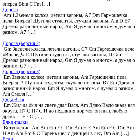
вперед Bbm C Fm […]
Дорога
Am 1.Звенели колсса, летели вагоны, A7 Dm Гармошечка
пела: Вперсд! Шутили студенты, стучали вагоны, Am D E7
Дремал разночинный народ. Am Я думал о многом, я думал о
разном, A7 […]
Дорога (версия 2)
Gm Звенели колеса, летели вагоны, G7 Cm Гармошечка пела:
«Вперед!» D Шутили студенты, стучали вагоны, D Gm
Дремал разночинный народ. Gm Я думал о многом, я думал о
разном, G7 […]
Дорога (версия 3)
Em Звенели колеса, летели вагоны, Am Гармошечка пела
Вперед! ? Шутили студенты, скучали погоны, B7 Em Дремал
разночинный народ. Em Я думал о многом, я думал о разном,
Am Смоля […]
Дядя Вася
Em Жил да был на свете дядя Вася, Am Дядю Васю знала вся
округа, Н7 C Н7 C И до недавних пор мог он пить любую
дрянь — Н7 C […]
Елки-палки
Вступление: Am Am Em F C Dm Am H E Am Em F C Dm Am
H Am Am Em F C Парень шел с девицей в лес, Dm Am […]
Если