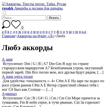
r
u
s
a
k
k
Аккорды к песням для гитары
0
а
б
в
г
д
е
ж
з
и
к
л
м
н
о
п
р
с
т
у
ф
х
ц
ч
ш
э
ю
я
a-z
Главная
>
Аккорды на букву «Л»
>
Любэ
Любэ аккорды
А заря
Вступление: Dm | G | B | A7 Dm Gm Я иду по стране
старорусским маршрутом A7 Безоблачным утром, окутанный
первой зарей. Dm Все песни мои, все друзья будут рядом, […]
А зори здесь тихие
Для удобства: тональность «- 4» C#m A E На заре ты ходил по
росе утром раним C#m A E Ветер странствий сбивал тебя с
ног C# Был как Солнце — […]
Адмирал
Вступление: Cm | B | G# | G | Cm | Cm Сm Море прячется за
туманами, Fm В небо серое, в тучи рваные, Cm За горизонт
вдали. Cm Караван […]