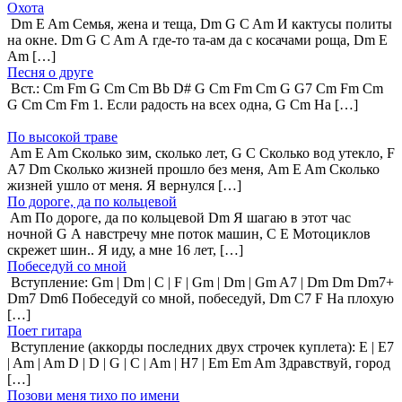
Охота
Dm E Am Семья, жена и теща, Dm G C Am И кактусы политы
на окне. Dm G C Am А где-то та-ам да с косачами роща, Dm E
Am […]
Песня о друге
Вст.: Cm Fm G Cm Cm Bb D# G Cm Fm Cm G G7 Cm Fm Cm
G Cm Cm Fm 1. Если радость на всех одна, G Cm На […]
По высокой траве
Am E Am Сколько зим, сколько лет, G C Сколько вод утекло, F
A7 Dm Сколько жизней прошло без меня, Am E Am Сколько
жизней ушло от меня. Я вернулся […]
По дороге, да по кольцевой
Am По дороге, да по кольцевой Dm Я шагаю в этот час
ночной G А навстречу мне поток машин, C E Мотоциклов
скрежет шин.. Я иду, а мне 16 лет, […]
Побеседуй со мной
Вступление: Gm | Dm | C | F | Gm | Dm | Gm A7 | Dm Dm Dm7+
Dm7 Dm6 Побеседуй со мной, побеседуй, Dm C7 F На плохую
[…]
Поет гитара
Вступление (аккорды последних двух строчек куплета): E | E7
| Am | Am D | D | G | C | Am | H7 | Em Em Am Здравствуй, город
[…]
Позови меня тихо по имени