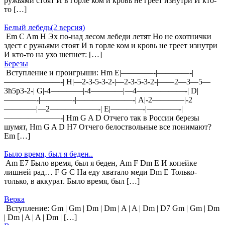
ружьями стоят И в горле ком и кровь не греет изнутри И кто-
то […]
Белый лебедь(2 версия)
Em C Am H Эх по-над лесом лебеди летят Но не охотнички
здест с ружьями стоят И в горле ком и кровь не греет изнутри
И кто-то на ухо шепнет: […]
Березы
Вступление и проигрыши: Hm E|————-|————-|
———————-| H|—2-3-5-3-2-|—2-3-5-3-2-|——2—3—5—
3h5p3-2-| G|-4————|-4————|—4——————-| D|
————-|————-|———————-| A|-2————|-2
————|—2——————-| E|————-|————-|
———————-| Hm G A D Отчего так в России березы
шумят, Hm G A D H7 Отчего белоствольные все понимают?
Em […]
Было время, был я беден..
Am E7 Было время, был я беден, Am F Dm E И копейке
лишней рад… F G C На еду хватало меди Dm E Только-
только, в аккурат. Было время, был […]
Верка
Вступление: Gm | Gm | Dm | Dm | A | A | Dm | D7 Gm | Gm | Dm
| Dm | A | A | Dm | […]