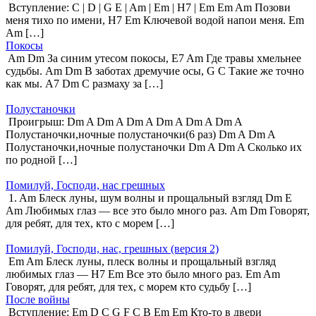
Вступление: C | D | G E | Am | Em | H7 | Em Em Am Позови
меня тихо по имени, H7 Em Ключевой водой напои меня. Em
Am […]
Покосы
Am Dm За синим утесом покосы, E7 Am Где травы хмельнее
судьбы. Am Dm В заботах дремучие осы, G C Такие же точно
как мы. A7 Dm С размаху за […]
Полустаночки
Проигрыш: Dm A Dm A Dm A Dm A Dm A Dm A
Полустаночки,ночные полустаночки(6 раз) Dm A Dm A
Полустаночки,ночные полустаночки Dm A Dm A Сколько их
по родной […]
Помилуй, Господи, нас грешных
1. Am Блеск луны, шум волны и прощальный взгляд Dm E
Am Любимых глаз — все это было много раз. Am Dm Говорят,
для ребят, для тех, кто с морем […]
Помилуй, Господи, нас, грешных (версия 2)
Em Am Блеск луны, плеск волны и прощальный взгляд
любимых глаз — H7 Em Все это было много раз. Em Am
Говорят, для ребят, для тех, с морем кто судьбу […]
После войны
Вступление: Em D C G F C B Em Em Кто-то в двери