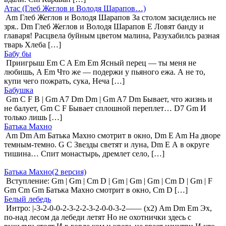
Атас (Глеб Жеглов и Володя Шарапов…)
Am Глеб Жеглов и Володя Шарапов За столом засиделись не
зря.. Dm Глеб Жеглов и Володя Шарапов Е Ловят банду и
главаря! Расцвела буйным цветом малина, Разухабилсь разная
тварь Хлеба […]
Бабу бы
Приигрыш Em C A Em Em Ясный перец — ты меня не
любишь, A Em Что же — подержи у пьяного ежа. А не то,
купи чего пожрать, сука, Неча […]
Бабушка
Gm C F B | Gm A7 Dm Dm | Gm A7 Dm Бывает, что жизнь и
не балует, Gm C F Бывает сплошной переплет… D7 Gm И
только лишь […]
Батька Махно
Am Dm Am Батька Махно смотрит в окно, Dm E Am На дворе
темным-темно. G C Звезды светят и луна, Dm E А в округе
тишина… Спит монастырь, дремлет село, […]
Батька Махно(2 версия)
Вступление: Gm | Gm | Cm D | Gm | Gm | Gm | Cm D | Gm | F
Gm Cm Gm Батька Махно смотрит в окно, Cm D […]
Белый лебедь
Интро: |-3-2-0-0-2-3-2-2-3-2-0-0-3-2—— (x2) Am Dm Em Эх,
по-над лесом да лебеди летят Но не охотнички здесь с