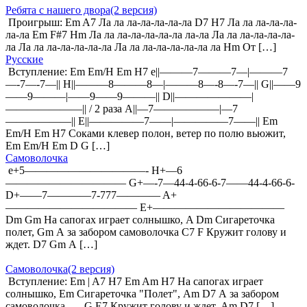
Ребята с нашего двора(2 версия)
Проигрыш: Em A7 Ла ла ла-ла-ла-ла-ла D7 H7 Ла ла ла-ла-ла-
ла-ла Em F#7 Hm Ла ла ла-ла-ла-ла-ла ла-ла Ла ла ла-ла-ла-ла-
ла Ла ла ла-ла-ла-ла-ла Ла ла ла-ла-ла-ла-ла ла Hm От […]
Русские
Вступление: Em Em/H Em H7 e||———7———7—|———7
—-7—-7—|| H||———8———8—|———8—-8—-7—|| G||——9
——9———|——9——9———|| D||———————|
———————|| / 2 раза A||—7——————|—7
——————|| E||—————7——|—————7——|| Em
Em/H Em H7 Соками клевер полон, ветер по полю вьюжит,
Em Em/H Em D G […]
Самоволочка
e+5———————————- H+—6
——————————— G+—-7—44-4-66-6-7——44-4-66-6-
D+——7————7-777———— A+
———————————— E+————————————
Dm Gm На сапогах играет солнышко, A Dm Сигареточка
полет, Gm А за забором самоволочка C7 F Кружит голову и
ждет. D7 Gm А […]
Самоволочка(2 версия)
Вступление: Em | A7 H7 Em Am H7 На сапогах играет
солнышко, Em Сигареточка "Полет", Am D7 А за забором
самоволочка, — G E7 Кружит голову и ждет. Am D7 […]