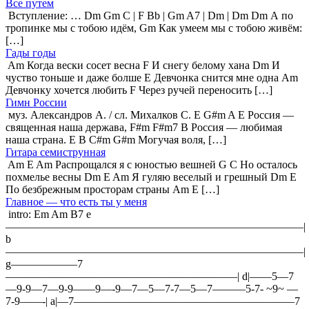
Все путем
Вступление: … Dm Gm C | F Bb | Gm A7 | Dm | Dm Dm А по
тропинке мы с тобою идём, Gm Как умеем мы с тобою живём:
[…]
Гады годы
Am Когда вески сосет весна F И снегу белому хана Dm И
чуство тоньше и даже болше E Девчонка снится мне одна Am
Девчонку хочется любить F Через ручей переносить […]
Гимн России
муз. Александров А. / сл. Михалков С. E G#m A E Россия —
священная наша держава, F#m F#m7 B Россия — любимая
наша страна. E B C#m G#m Могучая воля, […]
Гитара семиструнная
Am E Am Распрощался я с юностью вешней G C Но осталось
похмелье весны Dm E Am Я гуляю веселый и грешный Dm E
По безбрежным просторам страны Am E […]
Главное — что есть ты у меня
intro: Em Am B7 e
———————————————————————————|
b
———————————————————————————|
g——————7
—————————————————————| d|——5—7
—9-9—7—9-9——9—-9—7—5—7-7—5—7———5-7- ~9~ —
7-9——-| a|—7————————————————————7