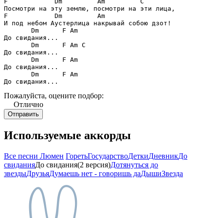
F            Dm         Am         C

Посмотри на эту землю, посмотри на эти лица,

F            Dm         Am

И под небом Аустерлица накрывай собою дзот!

       Dm      F Am

До свидания...

       Dm      F Am C

До свидания...

       Dm      F Am

До свидания...

       Dm      F Am

До свидания...
Пожалуйста, оцените подбор:
Отлично
Используемые аккорды
Все песни Люмен
Гореть
Государство
Детки
Дневник
До
свидания
До свидания(2 версия)
Дотянуться до
звезды
Друзья
Думаешь нет - говоришь да
Дыши
Звезда