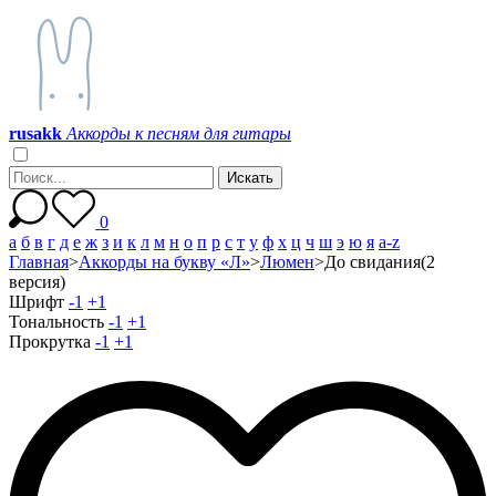
r
u
s
a
k
k
Аккорды к песням для гитары
0
а
б
в
г
д
е
ж
з
и
к
л
м
н
о
п
р
с
т
у
ф
х
ц
ч
ш
э
ю
я
a-z
Главная
>
Аккорды на букву «Л»
>
Люмен
>
До свидания(2
версия)
Шрифт
-1
+1
Тональность
-1
+1
Прокрутка
-1
+1