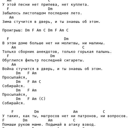
  Am                C

У этой песни нет припева, нет куплета.

  F                 Dm

Забылось листопадом последнее лето.

   Am

Зима стучится в дверь, и ты знаешь об этом.

Проигрыш: Dm F Am C Dm F Am C

  F                        Dm

В этом доме больше нет ни молитвы, ни малины.

    Am                             C

Только сборник анекдотов, только горькая палынь.

  F                  Dm

Обуглился фильтр последней сигареты.

    Am

Война стучится в дверь, и ты знаешь об этом.

      Dm   F Am

Просыпайся,

      Dm   F Am C

Собирайся.

      Dm   F Am

Просыпайся,

      Dm   F Am (C)

Собирайся.

    F         Dm               Am           C

У таких, как ты, матросов нет ни патронов, ни вопросов.

F        Dm         Am         C

Помаши рукою маме. Подымай в атаку взвод.
