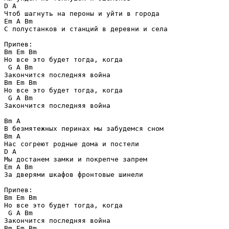
D A

Чтоб шагнуть на пероны и уйти в города

Em A Bm

С полустанков и станций в деревни и села

Припев: 

Bm Em Bm

Но все это будет тогда, когда

 G A Bm

Закончится последняя война

Bm Em Bm

Но все это будет тогда, когда

 G A Bm

Закончится последняя война

Bm A

В безмятежных перинах мы забудемся сном

Bm A

Нас согреют родные дома и постели

D A

Мы достанем замки и покрепче запрем

Em A Bm

За дверями шкафов фронтовые шинели

Припев: 

Bm Em Bm

Но все это будет тогда, когда

 G A Bm

Закончится последняя война

Bm Em Bm
