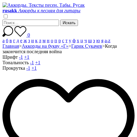
r
u
s
a
k
k
Аккорды к песням для гитары
0
а
б
в
г
д
е
ж
з
и
к
л
м
н
о
п
р
с
т
у
ф
х
ц
ч
ш
э
ю
я
a-z
Главная
>
Аккорды на букву «Г»
>
Гарик Сукачев
>
Когда
закончится последняя война
Шрифт
-1
+1
Тональность
-1
+1
Прокрутка
-1
+1