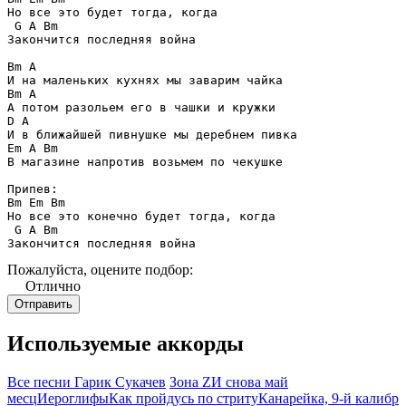
Но все это будет тогда, когда

 G A Bm

Закончится последняя война

Bm A

И на маленьких кухнях мы заварим чайка

Bm A

А потом разольем его в чашки и кружки

D A

И в ближайшей пивнушке мы деребнем пивка

Em A Bm

В магазине напротив возьмем по чекушке

Припев:

Bm Em Bm

Но все это конечно будет тогда, когда

 G A Bm

Закончится последняя война
Пожалуйста, оцените подбор:
Отлично
Используемые аккорды
Все песни Гарик Сукачев
Зона Z
И снова май
месц
Иероглифы
Как пройдусь по стриту
Канарейка, 9-й калибр