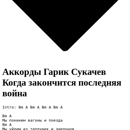
Аккорды Гарик Сукачев
Когда закончится последняя
война
Intro: Bm A Bm A Bm A Bm A

Bm A

Мы покинем вагоны и поезда

Bm A

Мы уйдем из теплушек и эшелонов
