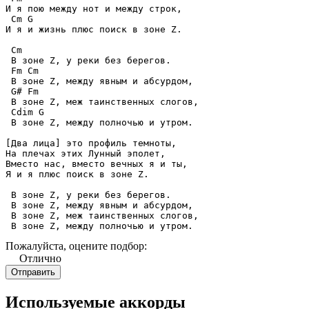
И я пою между нот и между строк,

 Cm G

И я и жизнь плюс поиск в зоне Z.

 Cm

 В зоне Z, у реки без берегов.

 Fm Cm

 В зоне Z, между явным и абсурдом,

 G# Fm

 В зоне Z, меж таинственных слогов,

 Cdim G

 В зоне Z, между полночью и утром.

[Два лица] это профиль темноты,

На плечах этих Лунный эполет,

Вместо нас, вместо вечных я и ты,

Я и я плюс поиск в зоне Z.

 В зоне Z, у реки без берегов.

 В зоне Z, между явным и абсурдом,

 В зоне Z, меж таинственных слогов,

 В зоне Z, между полночью и утром.
Пожалуйста, оцените подбор:
Отлично
Используемые аккорды