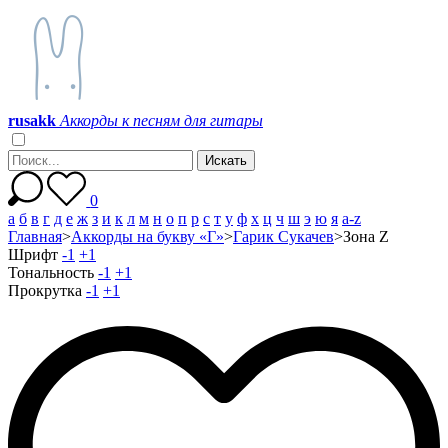
r
u
s
a
k
k
Аккорды к песням для гитары
0
а
б
в
г
д
е
ж
з
и
к
л
м
н
о
п
р
с
т
у
ф
х
ц
ч
ш
э
ю
я
a-z
Главная
>
Аккорды на букву «Г»
>
Гарик Сукачев
>
Зона Z
Шрифт
-1
+1
Тональность
-1
+1
Прокрутка
-1
+1