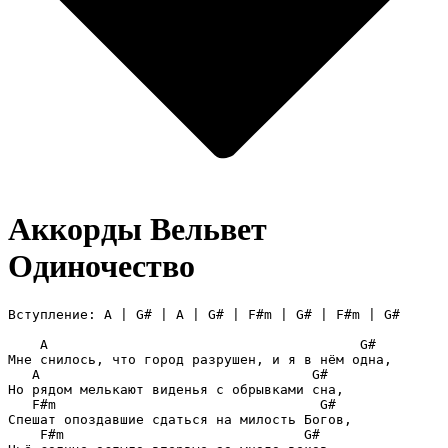
Аккорды Вельвет
Одиночество
Вступление: A | G# | A | G# | F#m | G# | F#m | G#

    A                                       G#

Мне снилось, что город разрушен, и я в нём одна,

   A                                  G#

Но рядом мелькают виденья с обрывками сна,

   F#m                                 G#

Спешат опоздавшие сдаться на милость Богов,

    F#m                              G#
