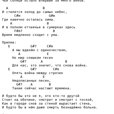
Чьё солнце остыло впервые за много веков.

  A                 B

И стелется холод до самых небес,

      C#m              G#m

Где навечно осталась зима.

    A                 B

И в полном отчаянье в сумерках здесь

      F#m7               B

Время медленно сходит с ума.

Припев:

   E          G#7     C#m

     А мы вдвоём с одиночеством,

        A             E

     Но мир слишком тесен

         G#7       A           B

     Для нас, это значит, что снова война.

   E          G#7        C#m

     Опять война между строчек

         A          E

     Недописанных песен,

       G#7    A        B

     Такие сейчас настают времена.

И будто бы это не я, это кто-то другой

Стоит на обочине, смотрит и смотрит с тоской,

Как в городе снов за стеной вырастает стена,

И будто бы в нём даже смерть безнадёжно больна.
