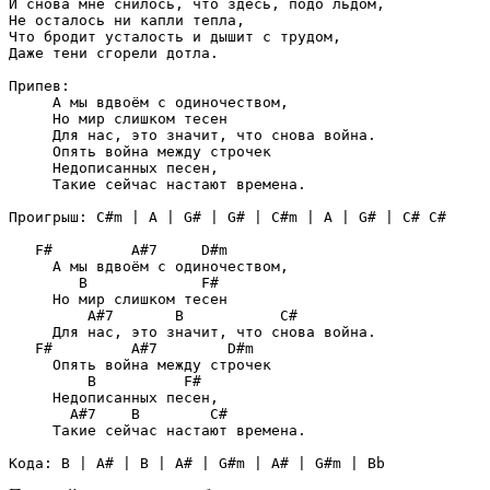
И снова мне снилось, что здесь, подо льдом,

Не осталось ни капли тепла,

Что бродит усталость и дышит с трудом,

Даже тени сгорели дотла.

Припев:

     А мы вдвоём с одиночеством,

     Но мир слишком тесен

     Для нас, это значит, что снова война.

     Опять война между строчек

     Недописанных песен,

     Такие сейчас настают времена.

Проигрыш: C#m | A | G# | G# | C#m | A | G# | C# C#

   F#         A#7     D#m

     А мы вдвоём с одиночеством,

        B             F#

     Но мир слишком тесен

         A#7       B           C#

     Для нас, это значит, что снова война.

   F#         A#7        D#m

     Опять война между строчек

         B          F#

     Недописанных песен,

       A#7    B        C#

     Такие сейчас настают времена.

Кода: B | A# | B | A# | G#m | A# | G#m | Bb