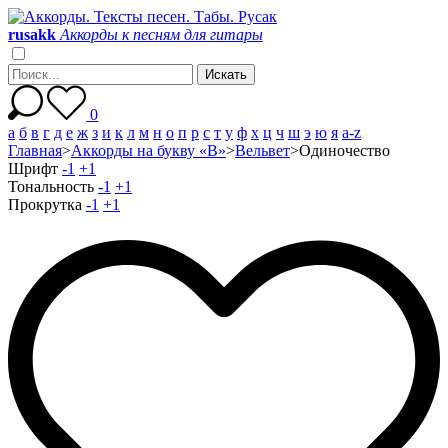
r
u
s
a
k
k
Аккорды к песням для гитары
0
а
б
в
г
д
е
ж
з
и
к
л
м
н
о
п
р
с
т
у
ф
х
ц
ч
ш
э
ю
я
a-z
Главная
>
Аккорды на букву «В»
>
Вельвет
>
Одиночество
Шрифт
-1
+1
Тональность
-1
+1
Прокрутка
-1
+1