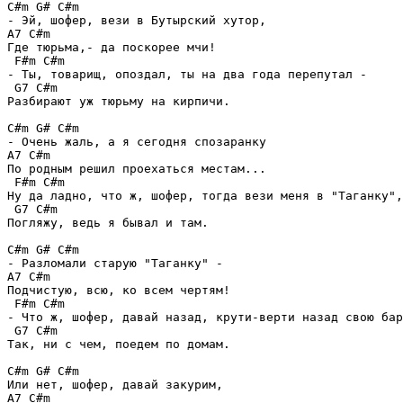
C#m G# C#m

- Эй, шофер, вези в Бутырский хутор,

A7 C#m

Где тюрьма,- да поскорее мчи!

 F#m C#m

- Ты, товарищ, опоздал, ты на два года перепутал -

 G7 C#m

Разбирают уж тюрьму на кирпичи.

C#m G# C#m

- Очень жаль, а я сегодня спозаранку

A7 C#m

По родным решил проехаться местам...

 F#m C#m

Ну да ладно, что ж, шофер, тогда вези меня в "Таганку",
 G7 C#m

Погляжу, ведь я бывал и там.

C#m G# C#m

- Разломали старую "Таганку" -

A7 C#m

Подчистую, всю, ко всем чертям!

 F#m C#m

- Что ж, шофер, давай назад, крути-верти назад свою бар
 G7 C#m

Так, ни с чем, поедем по домам.

C#m G# C#m

Или нет, шофер, давай закурим,

A7 C#m
