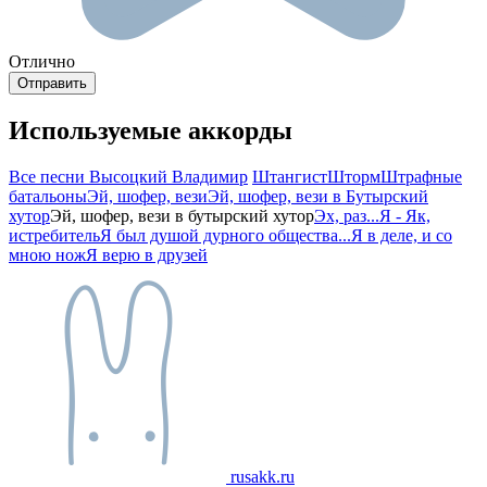
Отлично
Используемые аккорды
Все песни Высоцкий Владимир
Штангист
Шторм
Штрафные
батальоны
Эй, шофер, вези
Эй, шофер, вези в Бутырский
хутор
Эй, шофер, вези в бутырский хутор
Эх, раз...
Я - Як,
истребитель
Я был душой дурного общества...
Я в деле, и со
мною нож
Я верю в друзей
rusakk.ru