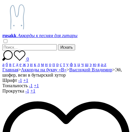
r
u
s
a
k
k
Аккорды к песням для гитары
0
а
б
в
г
д
е
ж
з
и
к
л
м
н
о
п
р
с
т
у
ф
х
ц
ч
ш
э
ю
я
a-z
Главная
>
Аккорды на букву «В»
>
Высоцкий Владимир
>
Эй,
шофер, вези в бутырский хутор
Шрифт
-1
+1
Тональность
-1
+1
Прокрутка
-1
+1