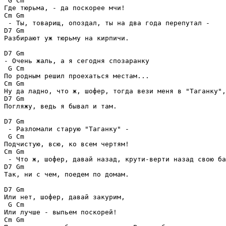
 G Cm

Где тюрьма, - да поскорее мчи!

Cm Gm

 - Ты, товарищ, опоздал, ты на два года перепутал -

D7 Gm

Разбирают уж тюрьму на кирпичи.

D7 Gm

- Очень жаль, а я сегодня спозаранку

 G Cm

По родным решил проехаться местам...

Cm Gm

Ну да ладно, что ж, шофер, тогда вези меня в "Таганку",
D7 Gm

Погляжу, ведь я бывал и там.

D7 Gm

 - Разломали старую "Таганку" -

 G Cm

Подчистую, всю, ко всем чертям!

Cm Gm

 - Что ж, шофер, давай назад, крути-верти назад свою ба
D7 Gm

Так, ни с чем, поедем по домам.

D7 Gm

Или нет, шофер, давай закурим,

 G Cm

Или лучше - выпьем поскорей!

Cm Gm
