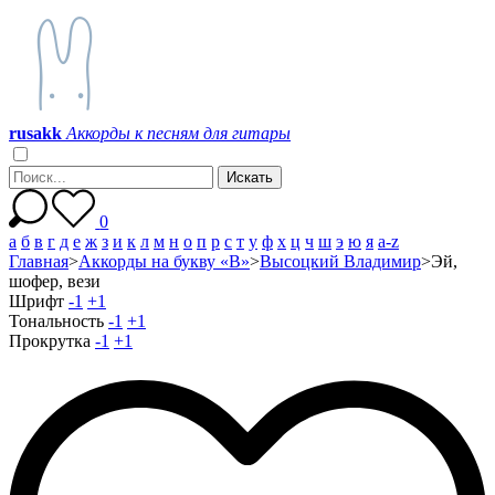
r
u
s
a
k
k
Аккорды к песням для гитары
0
а
б
в
г
д
е
ж
з
и
к
л
м
н
о
п
р
с
т
у
ф
х
ц
ч
ш
э
ю
я
a-z
Главная
>
Аккорды на букву «В»
>
Высоцкий Владимир
>
Эй,
шофер, вези
Шрифт
-1
+1
Тональность
-1
+1
Прокрутка
-1
+1