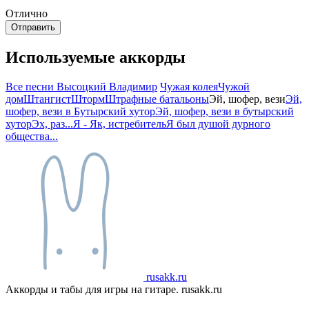
Отлично
Используемые аккорды
Все песни Высоцкий Владимир
Чужая колея
Чужой
дом
Штангист
Шторм
Штрафные батальоны
Эй, шофер, вези
Эй,
шофер, вези в Бутырский хутор
Эй, шофер, вези в бутырский
хутор
Эх, раз...
Я - Як, истребитель
Я был душой дурного
общества...
rusakk.ru
Аккорды и табы для игры на гитаре. rusakk.ru