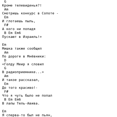
 G

Кроме телевиденья?!

 Am

Смотришь конкурс в Сопоте -

 Em

И глотаешь пыль,

 F#

А кого ни попадя

 B Em Em6

Пускают в Израиль!»

Em

Мишка также сообщил

 Am

По дороге в Мнёвники:

 D

«Голду Меир я словил

 G

В радиоприемнике...»

 Am

И такое рассказал,

 Em

До того красиво!-

 F#

Что я чуть было не попал

 B Em Em6

В лапы Тель-Авива.

Em

Я сперва-то был не пьян,
