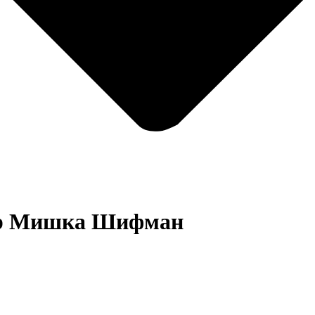
р
Мишка Шифман