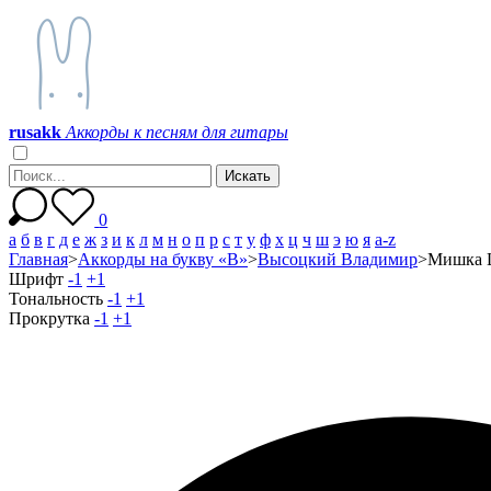
r
u
s
a
k
k
Аккорды к песням для гитары
0
а
б
в
г
д
е
ж
з
и
к
л
м
н
о
п
р
с
т
у
ф
х
ц
ч
ш
э
ю
я
a-z
Главная
>
Аккорды на букву «В»
>
Высоцкий Владимир
>
Мишка 
Шрифт
-1
+1
Тональность
-1
+1
Прокрутка
-1
+1