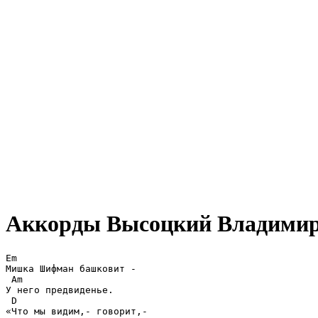
Аккорды Высоцкий Владими
Em

Мишка Шифман башковит -

 Am

У него предвиденье.

 D

«Что мы видим,- говорит,-
