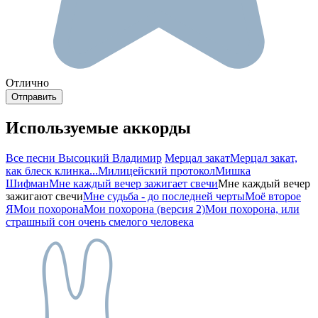
Отлично
Используемые аккорды
Все песни Высоцкий Владимир
Мерцал закат
Мерцал закат,
как блеск клинка...
Милицейский протокол
Мишка
Шифман
Мне каждый вечер зажигает свечи
Мне каждый вечер
зажигают свечи
Мне судьба - до последней черты
Моё второе
Я
Мои похорона
Мои похорона (версия 2)
Мои похорона, или
страшный сон очень смелого человека