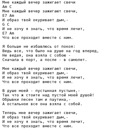
Мне каждый вечер зажигает свечи 

Am C 

Мне каждый вечер зажигают свечи, 

E7 Am 

И образ твой окуривает дым,- 

G C 

И не хочу я знать, что время лечит, 

E7 Am 

Что все проходит вместе с ним. 

Я больше не избавлюсь от покоя: 

Ведь все, что было на душе на год вперед, 

Не ведая, она взяла с собою - 

Сначала в порт, а после - в самолет. 

Мне каждый вечер зажигают свечи, 

И образ твой окуривает дым,- 

И не хочу я знать, что время лечит, 

Что все проходит вместе с ним. 

В душе моей - пустынная пустыня,- 

Так что ж стоите над пустой моей душой! 

Обрывки песен там и паутина,- 

А остальное все она взяла с собой. 

Теперь мне вечер зажигает свечи, 

И образ твой окуривает дым,- 

И не хочу я знать, что время лечит, 

Что все проходит вместе с ним. 
