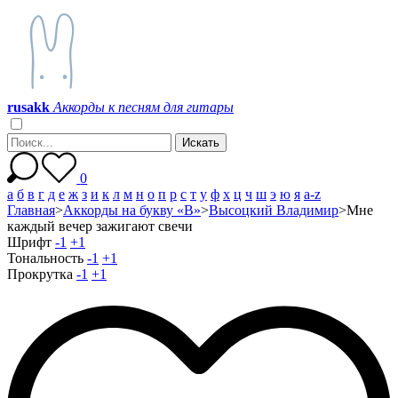
r
u
s
a
k
k
Аккорды к песням для гитары
0
а
б
в
г
д
е
ж
з
и
к
л
м
н
о
п
р
с
т
у
ф
х
ц
ч
ш
э
ю
я
a-z
Главная
>
Аккорды на букву «В»
>
Высоцкий Владимир
>
Мне
каждый вечер зажигают свечи
Шрифт
-1
+1
Тональность
-1
+1
Прокрутка
-1
+1